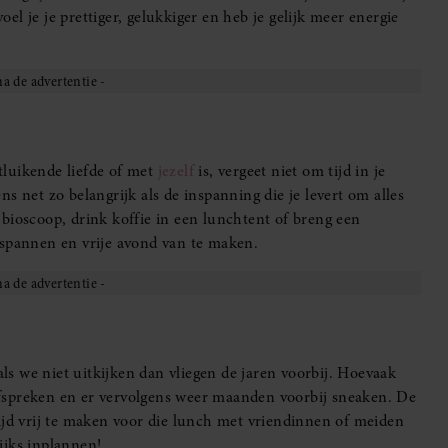
l je je prettiger, gelukkiger en heb je gelijk meer energie
ntluikende liefde of met
jezelf
is, vergeet niet om tijd in je
s net zo belangrijk als de inspanning die je levert om alles
bioscoop, drink koffie in een lunchtent of breng een
tspannen en vrije avond van te maken.
als we niet uitkijken dan vliegen de jaren voorbij. Hoevaak
fspreken en er vervolgens weer maanden voorbij sneaken. De
ijd vrij te maken voor die lunch met vriendinnen of meiden
ijks inplannen!