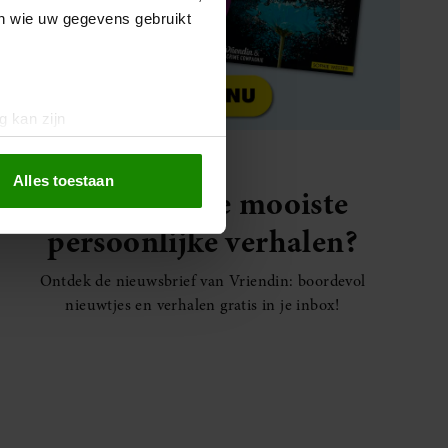
en wie uw gegevens gebruikt
g kan zijn
erprinting)
t
detailgedeelte
in. U kunt uw
Alles toestaan
Elke week de mooiste
persoonlijke verhalen?
 media te bieden en om ons
ze partners voor social
Ontdek de nieuwsbrief van Vriendin: boordevol
nformatie die u aan ze heeft
nieuwtjes en verhalen gratis in je inbox!
oord met onze cookies als u