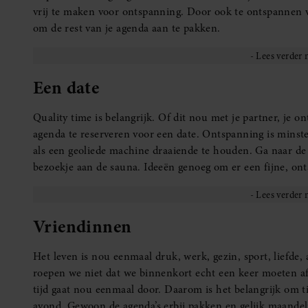
vrij te maken voor ontspanning. Door ook te ontspannen voe
om de rest van je agenda aan te pakken.
Een date
Quality time is belangrijk. Of dit nou met je partner, je o
agenda te reserveren voor een date. Ontspanning is minsten
als een geoliede machine draaiende te houden. Ga naar de 
bezoekje aan de sauna. Ideeën genoeg om er een fijne, on
Vriendinnen
Het leven is nou eenmaal druk, werk, gezin, sport, liefde, 
roepen we niet dat we binnenkort echt een keer moeten a
tijd gaat nou eenmaal door. Daarom is het belangrijk om t
avond. Gewoon de agenda’s erbij pakken en gelijk maandel