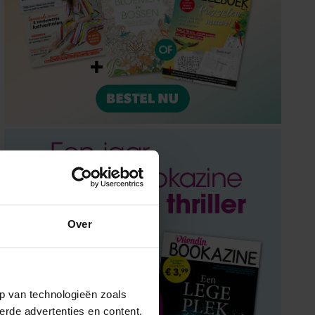
Over
p van technologieën zoals
erde advertenties en content,