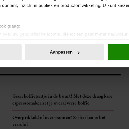
e doen. Hoe heerlijk is dat? Door jezelf de tijd te gunnen om
 content, inzicht in publiek en productontwikkeling. U kunt kiez
imte om te doen waar je op dat moment behoefte aan hebt. Zo
iete serie of film opzetten, in bad gaan of eindelijk verder
 ook graag:
 over uw geografische locatie, die tot een paar meter nauwkeuri
eren door het actief te scannen op specifieke eigenschappen (fing
onlijke gegevens worden verwerkt en stel uw voorkeuren in he
Aanpassen
jzigen of intrekken in de Cookieverklaring.
ent en advertenties te personaliseren, om functies voor social
. Ook delen we informatie over uw gebruik van onze site met on
e. Deze partners kunnen deze gegevens combineren met andere i
erzameld op basis van uw gebruik van hun services. U gaat akk
Geen koffietentje in de buurt? Met deze draagbare
espressomaker zet je overal verse koffie
Overprikkeld of overspannen? Zo herken je het
verschil