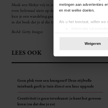
Maak een blokje vrij in je agenda om even helemaal niets t
metingen aan advertenties en
even helemaal niets op de agenda te hebben, creëer je ru
en met welke doelen.
kun je een wandeling gaan maken in de buitenlucht, je favor
in dat boek dat je al die tijd al uit wilt lezen.
Als u het toestaat, willen we
Informatie verzamelen
Beeld: Getty Images
Uw apparaat identific
Lees meer over hoe uw perso
Weigeren
toestemming op elk moment wi
LEES OOK
We gebruiken cookies om cont
websiteverkeer te analyseren
media, adverteren en analys
verstrekt of die ze hebben v
Geen plek voor een loungeset? Deze stijlvolle
onze website blijft gebruiken.
tuinbank geeft je tuin direct een luxe upgrade
Creativiteit is geen toverkunst: je kunt het gewoon
leren (en dat doe je zo)