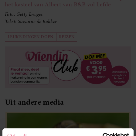
het kasteel van Albert van B&B vol liefde
Foto: Getty Images
Tekst: Suzanne de Bakker
LEUKE DINGEN DOEN
REIZEN
Uit andere media