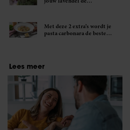
jouw lavendel dé
blikvanger van de straat
Met deze 2 extra’s wordt je
pasta carbonara de beste
die je ooit hebt geproefd