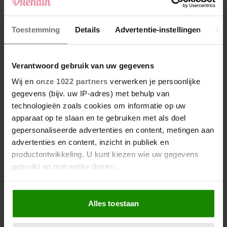
Toestemming
Details
Advertentie-instellingen
Ov
Verantwoord gebruik van uw gegevens
Wij en
onze 1022 partners
verwerken je persoonlijke
gegevens (bijv. uw IP-adres) met behulp van
SANTE
technologieën zoals cookies om informatie op uw
Au! Dit helpt bij een wespensteek
apparaat op te slaan en te gebruiken met als doel
gepersonaliseerde advertenties en content, metingen aan
advertenties en content, inzicht in publiek en
productontwikkeling. U kunt kiezen wie uw gegevens
gebruikt en met welke doelen.
Als u het toestaat, willen we ook graag:
Suzanne de Bakker
Alles toestaan
Informatie verzamelen over uw geografische
locatie, die tot een paar meter nauwkeurig kan zijn