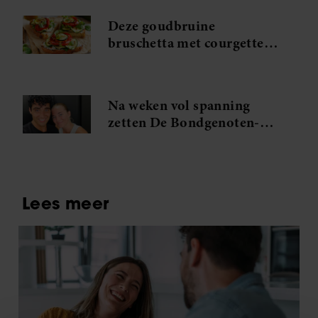
Deze goudbruine
bruschetta met courgette
en feta wil je meteen
maken
Na weken vol spanning
zetten De Bondgenoten-
Anouk en Diederik een
volgende stap