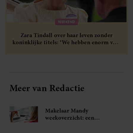
WEEKEND
Zara Tindall over haar leven zonder
koninklijke titels: ‘We hebben enorm veel
geluk gehad’
Meer van Redactie
Makelaar Mandy
weekoverzicht: een
spannende ontmoeting en
Judiths grote relatietest