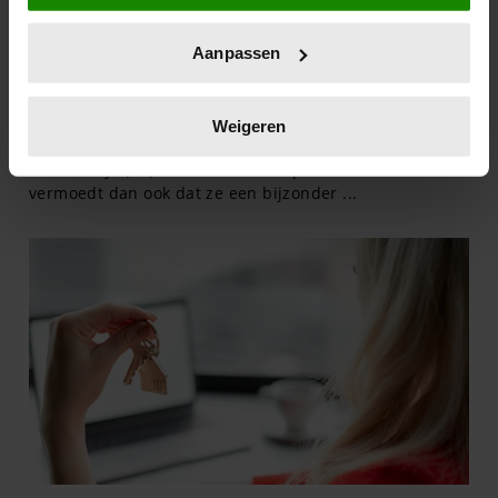
locatie, die tot een paar meter nauwkeurig kan zijn
Uw apparaat identificeren door het actief te
Aanpassen
scannen op specifieke eigenschappen (fingerprinting)
Lees meer over hoe uw persoonlijke gegevens worden
verwerkt en stel uw voorkeuren in het
detailgedeelte
in.
Weigeren
U kunt uw toestemming op elk moment wijzigen of
intrekken in de Cookieverklaring.
We gebruiken cookies om content en advertenties te
personaliseren, om functies voor social media te bieden
en om ons websiteverkeer te analyseren. Ook delen we
informatie over uw gebruik van onze site met onze
partners voor social media, adverteren en analyse. Deze
partners kunnen deze gegevens combineren met andere
informatie die u aan ze heeft verstrekt of die ze hebben
verzameld op basis van uw gebruik van hun services. U
gaat akkoord met onze cookies als u onze website blijft
gebruiken.