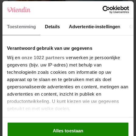
Toestemming
Details
Advertentie-instellingen
Ov
Verantwoord gebruik van uw gegevens
Wij en
onze 1022 partners
verwerken je persoonlijke
gegevens (bijv. uw IP-adres) met behulp van
technologieën zoals cookies om informatie op uw
apparaat op te slaan en te gebruiken met als doel
gepersonaliseerde advertenties en content, metingen aan
advertenties en content, inzicht in publiek en
productontwikkeling. U kunt kiezen wie uw gegevens
gebruikt en met welke doelen.
Als u het toestaat, willen we ook graag:
Alles toestaan
Informatie verzamelen over uw geografische