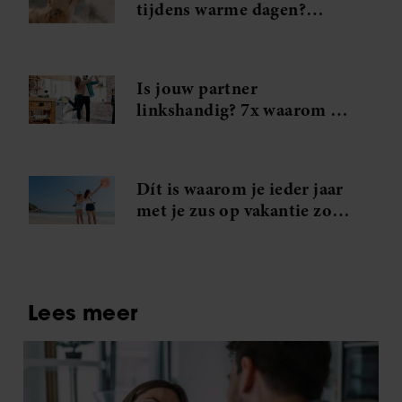
tijdens warme dagen?
Probeer déze handige tips
Is jouw partner
linkshandig? 7x waarom je
in je handjes mag knijpen
Dít is waarom je ieder jaar
met je zus op vakantie zou
moeten gaan