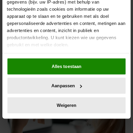
gegevens (bijv. uw IP-adres) met behulp van
technologieën zoals cookies om informatie op uw
apparaat op te slaan en te gebruiken met als doel
gepersonaliseerde advertenties en content, metingen aan
advertenties en content, inzicht in publiek en
productontwikkeling. U kunt kiezen wie uw gegevens
gebruikt en met welke doelen.
Als u het toestaat, willen we ook graag:
Alles toestaan
Informatie verzamelen over uw geografische
locatie, die tot een paar meter nauwkeurig kan zijn
Uw apparaat identificeren door het actief te
Aanpassen
scannen op specifieke eigenschappen (fingerprinting)
Lees meer over hoe uw persoonlijke gegevens worden
verwerkt en stel uw voorkeuren in het
detailgedeelte
in.
Weigeren
U kunt uw toestemming op elk moment wijzigen of
intrekken in de Cookieverklaring.
We gebruiken cookies om content en advertenties te