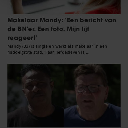
personaliseren, om functies voor social media te bieden
en om ons websiteverkeer te analyseren. Ook delen we
informatie over uw gebruik van onze site met onze
partners voor social media, adverteren en analyse. Deze
partners kunnen deze gegevens combineren met andere
informatie die u aan ze heeft verstrekt of die ze hebben
verzameld op basis van uw gebruik van hun services. U
gaat akkoord met onze cookies als u onze website blijft
gebruiken.