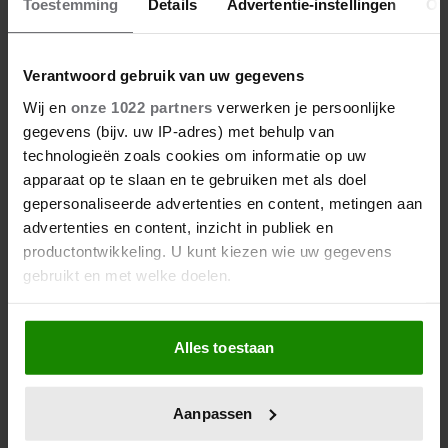
Toestemming
Details
Advertentie-instellingen
Ov
Verantwoord gebruik van uw gegevens
Wij en
onze 1022 partners
verwerken je persoonlijke
gegevens (bijv. uw IP-adres) met behulp van
technologieën zoals cookies om informatie op uw
apparaat op te slaan en te gebruiken met als doel
gepersonaliseerde advertenties en content, metingen aan
advertenties en content, inzicht in publiek en
productontwikkeling. U kunt kiezen wie uw gegevens
gebruikt en met welke doelen.
Als u het toestaat, willen we ook graag:
Alles toestaan
Informatie verzamelen over uw geografische
locatie, die tot een paar meter nauwkeurig kan zijn
Uw apparaat identificeren door het actief te
Aanpassen
scannen op specifieke eigenschappen (fingerprinting)