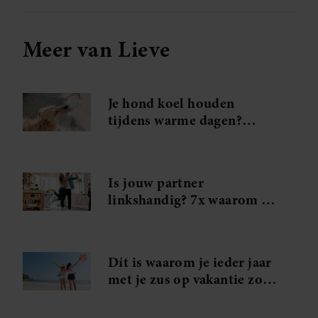
Meer van Lieve
Je hond koel houden
tijdens warme dagen?
Probeer déze handige tips
Is jouw partner
linkshandig? 7x waarom je
in je handjes mag knijpen
Dít is waarom je ieder jaar
met je zus op vakantie zou
moeten gaan