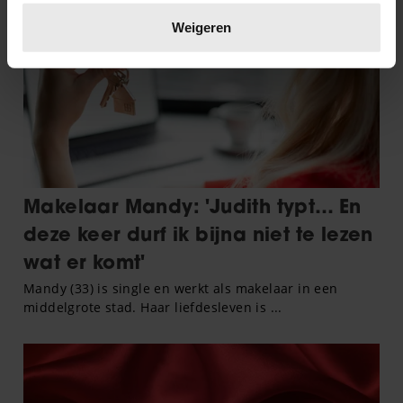
Lees meer over hoe uw persoonlijke gegevens worden
verwerkt en stel uw voorkeuren in het
detailgedeelte
in.
Weigeren
U kunt uw toestemming op elk moment wijzigen of
intrekken in de Cookieverklaring.
We gebruiken cookies om content en advertenties te
personaliseren, om functies voor social media te bieden
en om ons websiteverkeer te analyseren. Ook delen we
informatie over uw gebruik van onze site met onze
partners voor social media, adverteren en analyse. Deze
partners kunnen deze gegevens combineren met andere
informatie die u aan ze heeft verstrekt of die ze hebben
verzameld op basis van uw gebruik van hun services. U
gaat akkoord met onze cookies als u onze website blijft
gebruiken.