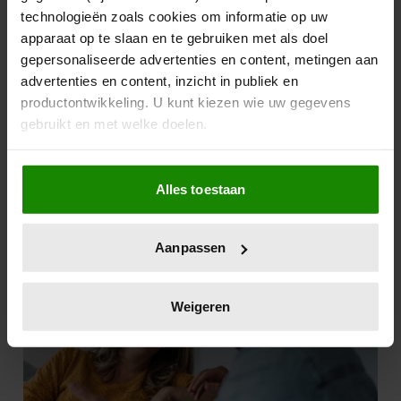
technologieën zoals cookies om informatie op uw
apparaat op te slaan en te gebruiken met als doel
gepersonaliseerde advertenties en content, metingen aan
advertenties en content, inzicht in publiek en
productontwikkeling. U kunt kiezen wie uw gegevens
gebruikt en met welke doelen.
Als u het toestaat, willen we ook graag:
Alles toestaan
Informatie verzamelen over uw geografische
locatie, die tot een paar meter nauwkeurig kan zijn
Uw apparaat identificeren door het actief te
Aanpassen
scannen op specifieke eigenschappen (fingerprinting)
Lees meer over hoe uw persoonlijke gegevens worden
verwerkt en stel uw voorkeuren in het
detailgedeelte
in.
Weigeren
U kunt uw toestemming op elk moment wijzigen of
intrekken in de Cookieverklaring.
We gebruiken cookies om content en advertenties te