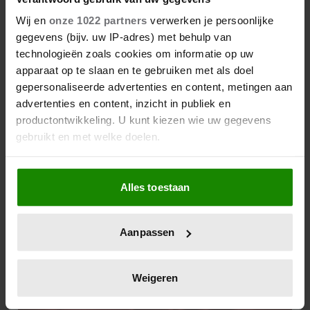
Wij en
onze 1022 partners
verwerken je persoonlijke
gegevens (bijv. uw IP-adres) met behulp van
technologieën zoals cookies om informatie op uw
apparaat op te slaan en te gebruiken met als doel
gepersonaliseerde advertenties en content, metingen aan
advertenties en content, inzicht in publiek en
productontwikkeling. U kunt kiezen wie uw gegevens
gebruikt en met welke doelen.
Als u het toestaat, willen we ook graag:
Alles toestaan
Informatie verzamelen over uw geografische
locatie, die tot een paar meter nauwkeurig kan zijn
Uw apparaat identificeren door het actief te
Aanpassen
scannen op specifieke eigenschappen (fingerprinting)
Lees meer over hoe uw persoonlijke gegevens worden
verwerkt en stel uw voorkeuren in het
detailgedeelte
in.
Weigeren
U kunt uw toestemming op elk moment wijzigen of
intrekken in de Cookieverklaring.