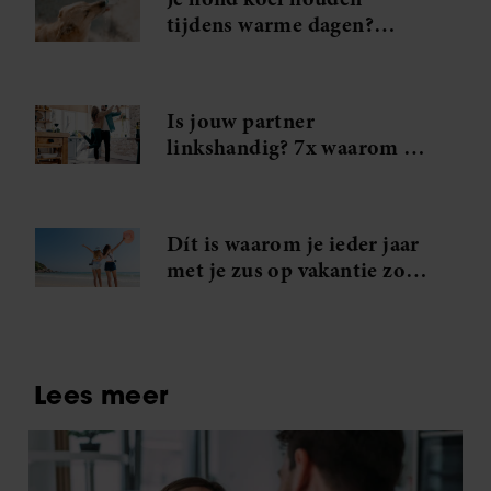
tijdens warme dagen?
Probeer déze handige tips
Is jouw partner
linkshandig? 7x waarom je
in je handjes mag knijpen
Dít is waarom je ieder jaar
met je zus op vakantie zou
moeten gaan