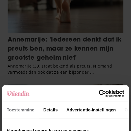
Toestemming
Details
Advertentie-instellingen
Ov
Verantwoord gebruik van uw gegevens