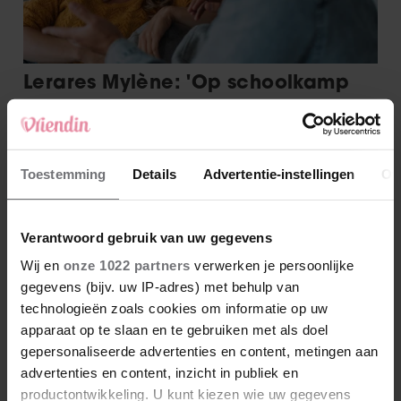
Toestemming
Details
Advertentie-instellingen
Ov
Verantwoord gebruik van uw gegevens
Wij en
onze 1022 partners
verwerken je persoonlijke
gegevens (bijv. uw IP-adres) met behulp van
technologieën zoals cookies om informatie op uw
apparaat op te slaan en te gebruiken met als doel
gepersonaliseerde advertenties en content, metingen aan
advertenties en content, inzicht in publiek en
productontwikkeling. U kunt kiezen wie uw gegevens