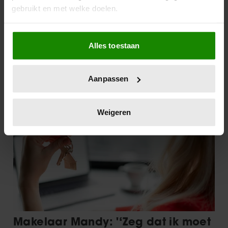
gebruikt en met welke doelen.
Als u het toestaat, willen we ook graag:
Alles toestaan
Informatie verzamelen over uw geografische
locatie, die tot een paar meter nauwkeurig kan zijn
Uw apparaat identificeren door het actief te
Aanpassen
scannen op specifieke eigenschappen (fingerprinting)
Lees meer over hoe uw persoonlijke gegevens worden
verwerkt en stel uw voorkeuren in het
detailgedeelte
in.
Weigeren
U kunt uw toestemming op elk moment wijzigen of
intrekken in de Cookieverklaring.
We gebruiken cookies om content en advertenties te
personaliseren, om functies voor social media te bieden
en om ons websiteverkeer te analyseren. Ook delen we
informatie over uw gebruik van onze site met onze
partners voor social media, adverteren en analyse. Deze
partners kunnen deze gegevens combineren met andere