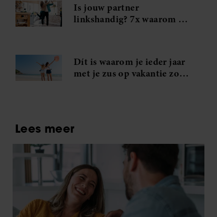
Is jouw partner
linkshandig? 7x waarom je
in je handjes mag knijpen
Dít is waarom je ieder jaar
met je zus op vakantie zou
moeten gaan