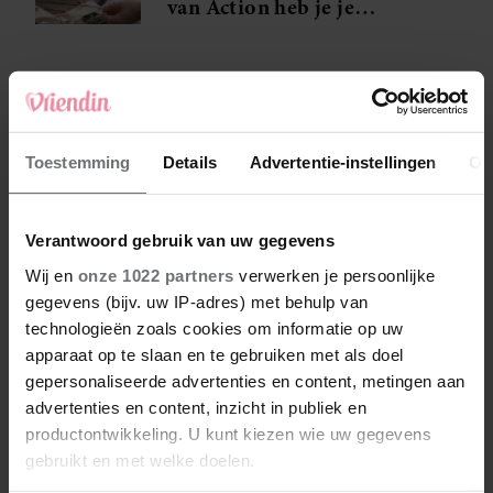
van Action heb je je
favoriete foto’s binnen één
minuut in handen
Feit of fabel: kun je sneller
verbranden met een
zonnebril op?
Toestemming
Details
Advertentie-instellingen
Ov
Zonliefhebbers opgelet: zo
Verantwoord gebruik van uw gegevens
wordt het weer dit
Wij en
onze 1022 partners
verwerken je persoonlijke
weekend
gegevens (bijv. uw IP-adres) met behulp van
technologieën zoals cookies om informatie op uw
apparaat op te slaan en te gebruiken met als doel
gepersonaliseerde advertenties en content, metingen aan
advertenties en content, inzicht in publiek en
productontwikkeling. U kunt kiezen wie uw gegevens
gebruikt en met welke doelen.