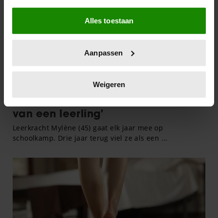
Als u het toestaat, willen we ook graag:
Alles toestaan
Informatie verzamelen over uw geografische
locatie, die tot een paar meter nauwkeurig kan zijn
Uw apparaat identificeren door het actief te
Aanpassen
scannen op specifieke eigenschappen (fingerprinting)
Lees meer over hoe uw persoonlijke gegevens worden
verwerkt en stel uw voorkeuren in het
detailgedeelte
in.
Weigeren
U kunt uw toestemming op elk moment wijzigen of
intrekken in de Cookieverklaring.
We gebruiken cookies om content en advertenties te
personaliseren, om functies voor social media te bieden
en om ons websiteverkeer te analyseren. Ook delen we
informatie over uw gebruik van onze site met onze
partners voor social media, adverteren en analyse. Deze
partners kunnen deze gegevens combineren met andere
informatie die u aan ze heeft verstrekt of die ze hebben
verzameld op basis van uw gebruik van hun services. U