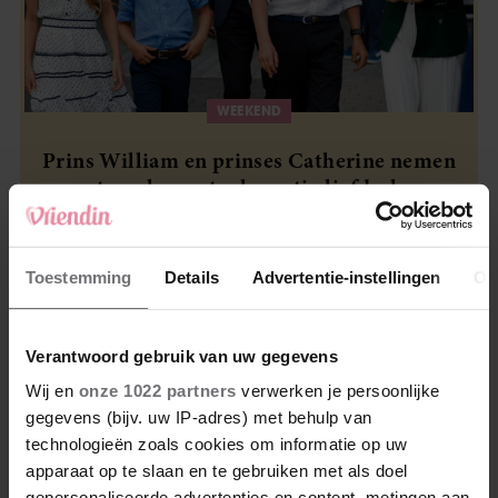
WEEKEND
Prins William en prinses Catherine nemen
maatregel voor toekomstig liefdesleven
van hun kinderen
Toestemming
Details
Advertentie-instellingen
Ov
Yentl Spijk
Verantwoord gebruik van uw gegevens
Wij en
onze 1022 partners
verwerken je persoonlijke
Yentl Spijk is freelance redacteur bij Vriendin. Op
gegevens (bijv. uw IP-adres) met behulp van
Instagram heeft zij een eigen community opgebouwd
technologieën zoals cookies om informatie op uw
om anderen te inspireren om in zichzelf te blijven
apparaat op te slaan en te gebruiken met als doel
geloven. In 2023 bracht Yentl haar eerste roman
gepersonaliseerde advertenties en content, metingen aan