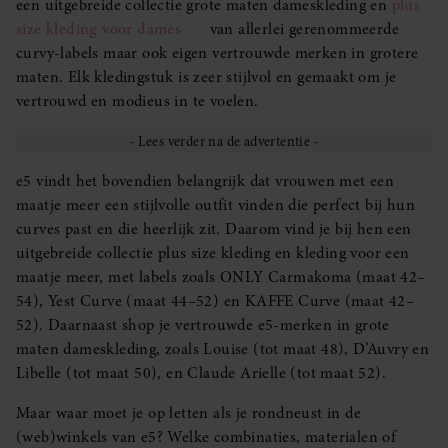
een uitgebreide collectie grote maten dameskleding en
plus
size kleding voor dames
van allerlei gerenommeerde
curvy-labels maar ook eigen vertrouwde merken in grotere
maten. Elk kledingstuk is zeer stijlvol en gemaakt om je
vertrouwd en modieus in te voelen.
e5 vindt het bovendien belangrijk dat vrouwen met een
maatje meer een stijlvolle outfit vinden die perfect bij hun
curves past en die heerlijk zit. Daarom vind je bij hen een
uitgebreide collectie plus size kleding en kleding voor een
maatje meer, met labels zoals ONLY Carmakoma (maat 42–
54), Yest Curve (maat 44–52) en KAFFE Curve (maat 42–
52). Daarnaast shop je vertrouwde e5-merken in grote
maten dameskleding, zoals Louise (tot maat 48), D’Auvry en
Libelle (tot maat 50), en Claude Arielle (tot maat 52).
Maar waar moet je op letten als je rondneust in de
(web)winkels van e5? Welke combinaties, materialen of