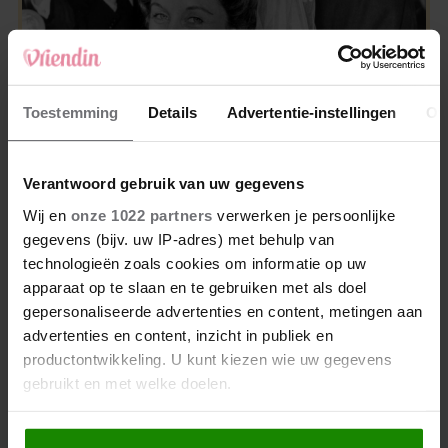
Toestemming
Details
Advertentie-instellingen
Ov
WEEKEND
Verantwoord gebruik van uw gegevens
Wij en
onze 1022 partners
verwerken je persoonlijke
Dit was Elizabeth Alice Wise, de royal die
gegevens (bijv. uw IP-adres) met behulp van
terechtstond voor de dood van haar baby
technologieën zoals cookies om informatie op uw
apparaat op te slaan en te gebruiken met als doel
gepersonaliseerde advertenties en content, metingen aan
advertenties en content, inzicht in publiek en
productontwikkeling. U kunt kiezen wie uw gegevens
gebruikt en met welke doelen.
Meer van Extra
Als u het toestaat, willen we ook graag: