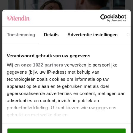
Toestemming
Details
Advertentie-instellingen
Ov
Verantwoord gebruik van uw gegevens
Wij en
onze 1022 partners
verwerken je persoonlijke
gegevens (bijv. uw IP-adres) met behulp van
technologieën zoals cookies om informatie op uw
apparaat op te slaan en te gebruiken met als doel
gepersonaliseerde advertenties en content, metingen aan
advertenties en content, inzicht in publiek en
productontwikkeling. U kunt kiezen wie uw gegevens
gebruikt en met welke doelen.
Als u het toestaat, willen we ook graag: