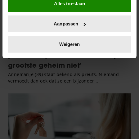
Alles toestaan
Informatie verzamelen over uw geografische
locatie, die tot een paar meter nauwkeurig kan zijn
Uw apparaat identificeren door het actief te
Aanpassen
scannen op specifieke eigenschappen (fingerprinting)
Lees meer over hoe uw persoonlijke gegevens worden
verwerkt en stel uw voorkeuren in het
detailgedeelte
in.
Weigeren
U kunt uw toestemming op elk moment wijzigen of
intrekken in de Cookieverklaring.
We gebruiken cookies om content en advertenties te
personaliseren, om functies voor social media te bieden
en om ons websiteverkeer te analyseren. Ook delen we
informatie over uw gebruik van onze site met onze
partners voor social media, adverteren en analyse. Deze
partners kunnen deze gegevens combineren met andere
informatie die u aan ze heeft verstrekt of die ze hebben
verzameld op basis van uw gebruik van hun services. U
gaat akkoord met onze cookies als u onze website blijft