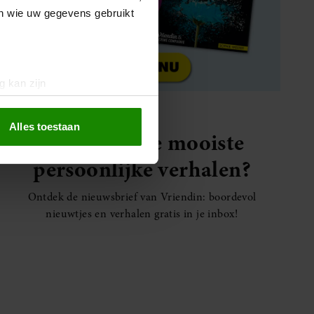
en wie uw gegevens gebruikt
g kan zijn
erprinting)
t
detailgedeelte
in. U kunt uw
Alles toestaan
Elke week de mooiste
persoonlijke verhalen?
 media te bieden en om ons
ze partners voor social
Ontdek de nieuwsbrief van Vriendin: boordevol
nformatie die u aan ze heeft
nieuwtjes en verhalen gratis in je inbox!
oord met onze cookies als u