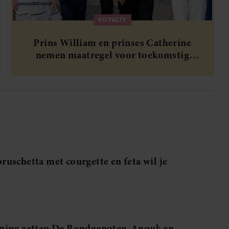
ROYALTY
Prins William en prinses Catherine
nemen maatregel voor toekomstig
liefdesleven van hun kinderen
uschetta met courgette en feta wil je
nning zetten De Bondgenoten-Anouk en