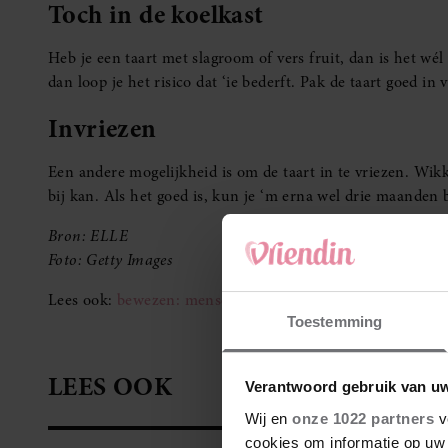
Toch in de koelkast
Heb je een taart met slagroom of vers fruit, dan is het wél 
dan loop je het risico dat ‘ie bederft. Pak de taart goed in 
Invriezen
Een andere mogelijkheid is om de taart in te vriezen. Wikk
bij kan. Als het goed is, kun je ‘m erna wel drie maanden
Bron: ELLE
Foto: Getty Images
Lees ook:
bewezen: mensen die vaak bakken zijn gelukkig
Toestemming
LEES OOK
Verantwoord gebruik van u
Wij en
onze 1022 partners
v
cookies om informatie op uw 