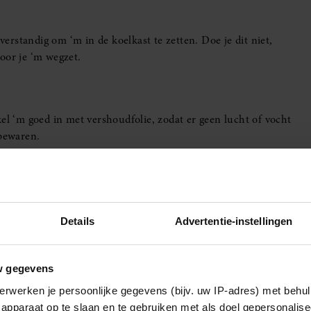
verstandig om ‘m in de koelkast te zetten. Doe je dit niet,
voor je ‘m wegzet.
el ‘m goed in met vershoudfolie, zodat er geen lucht of vocht
 bewaren.
er
Details
Advertentie-instellingen
w gegevens
erwerken je persoonlijke gegevens (bijv. uw IP-adres) met behul
apparaat op te slaan en te gebruiken met als doel gepersonalise