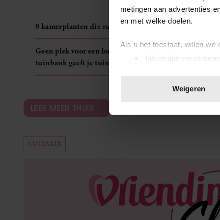
metingen aan advertenties en
en met welke doelen.
9 kamerplanten die razendsnel groeien
Als u het toestaat, willen we
Geen plek voor een loungeset? Deze stijlvolle
Informatie verzamelen
tuinbank geeft je tuin direct een luxe upgrade
Uw apparaat identific
Lees meer over hoe uw perso
Weigeren
toestemming op elk moment wi
LEES MEER THUIS
We gebruiken cookies om cont
websiteverkeer te analyseren
media, adverteren en analys
CULINAIR
verstrekt of die ze hebben v
onze website blijft gebruiken.