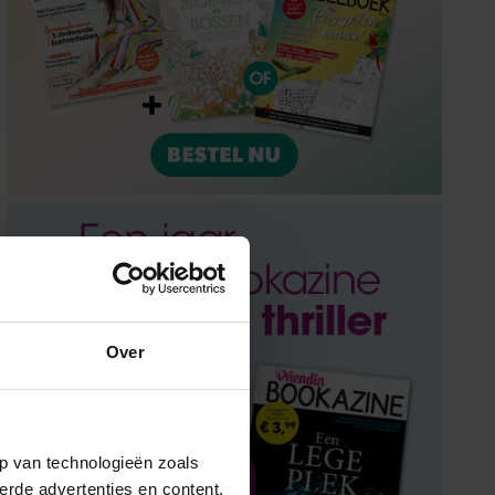
Over
p van technologieën zoals
erde advertenties en content,