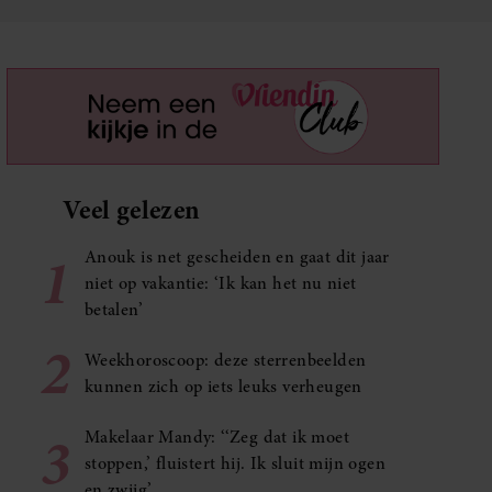
Veel gelezen
1
Anouk is net gescheiden en gaat dit jaar
niet op vakantie: ‘Ik kan het nu niet
betalen’
2
Weekhoroscoop: deze sterrenbeelden
kunnen zich op iets leuks verheugen
3
Makelaar Mandy: ‘‘Zeg dat ik moet
stoppen,’ fluistert hij. Ik sluit mijn ogen
en zwijg’