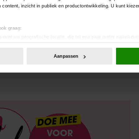
 content, inzicht in publiek en productontwikkeling. U kunt kiez
Geen koffietentje in de buurt? Met deze draagbare
espressomaker zet je overal verse koffie
 ook graag:
 over uw geografische locatie, die tot een paar meter nauwkeuri
Is jouw relatie vakantieproof? Deze 5 ingrediënten
eren door het actief te scannen op specifieke eigenschappen (fing
maken het verschil
onlijke gegevens worden verwerkt en stel uw voorkeuren in he
Aanpassen
jzigen of intrekken in de Cookieverklaring.
ent en advertenties te personaliseren, om functies voor social
. Ook delen we informatie over uw gebruik van onze site met on
e. Deze partners kunnen deze gegevens combineren met andere i
erzameld op basis van uw gebruik van hun services. U gaat akk