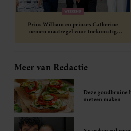
WEEKEND
Prins William en prinses Catherine
nemen maatregel voor toekomstig
liefdesleven van hun kinderen
Meer van Redactie
Deze goudbruine br
meteen maken
Na weken vol spa