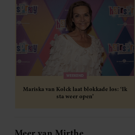
WEEKEND
Mariska van Kolck laat blokkade los: ‘Ik
sta weer open’
Meer van Mirthe