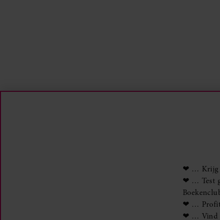
❤ … Krijg 
❤ … Test g
Boekenclu
❤ … Profit
❤ … Vind n