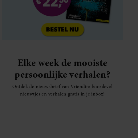
Elke week de mooiste
persoonlijke verhalen?
SANTE
Ontdek de nieuwsbrief van Vriendin: boordevol
Dít doet dagelijks wandelen met je
nieuwtjes en verhalen gratis in je inbox!
eetlust