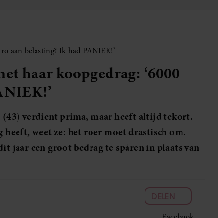
uro aan belasting? Ik had PANIEK!’
met haar koopgedrag: ‘6000
PANIEK!’
 (43) verdient prima, maar heeft altijd tekort.
g heeft, weet ze: het roer moet drastisch om.
it jaar een groot bedrag te spáren in plaats van
DELEN
Facebook