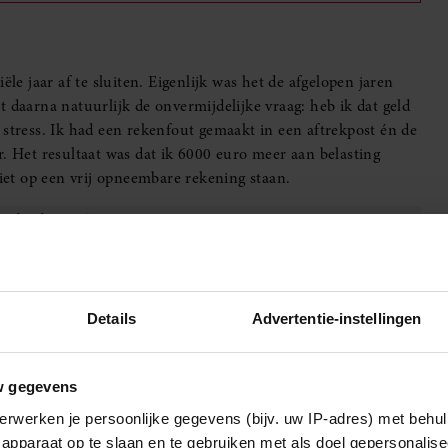
ële jaar af te sluiten. Eigenlijk was het de afgelopen jaren
 daarna natuurlijk de onvermijdelijke vraag: heb ik dat geld
 stress. Ik had een rekenfout gemaakt in een aftrekpost én de
r. Het resultaat was dat ik 6000 euro meer aan belasting
niet op een vrij opneembare rekening staan.
t ik dacht: ik moet toch ooit iets met pensioen opbouwen
Details
Advertentie-instellingen
rmijn van negentig dagen. Doordat het vaststond, kreeg ik
en; ik moest mijn btw afdragen én mijn belasting betalen.
w gegevens
erwerken je persoonlijke gegevens (bijv. uw IP-adres) met behul
apparaat op te slaan en te gebruiken met als doel gepersonalise