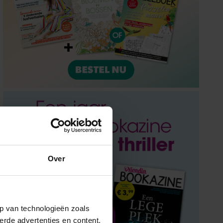
Over
p van technologieën zoals
erde advertenties en content,