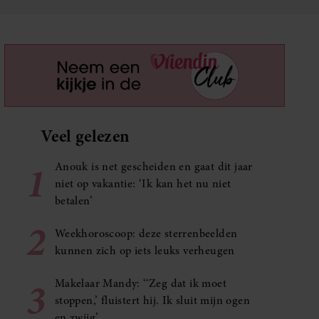
Veel gelezen
1
Anouk is net gescheiden en gaat dit jaar
niet op vakantie: ‘Ik kan het nu niet
betalen’
2
Weekhoroscoop: deze sterrenbeelden
kunnen zich op iets leuks verheugen
3
Makelaar Mandy: ‘‘Zeg dat ik moet
stoppen,’ fluistert hij. Ik sluit mijn ogen
en zwijg’