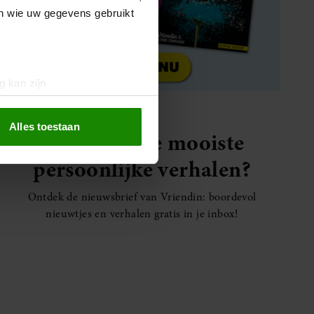
en wie uw gegevens gebruikt
g kan zijn
erprinting)
t
detailgedeelte
in. U kunt uw
Alles toestaan
Elke week de mooiste
persoonlijke verhalen?
 media te bieden en om ons
ze partners voor social
Ontdek de nieuwsbrief van Vriendin: boordevol
nformatie die u aan ze heeft
nieuwtjes en verhalen gratis in je inbox!
oord met onze cookies als u