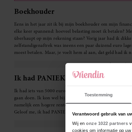
Boekhouder
Eens in het jaar zit ik bij mijn boekhouder om mijn financi
elke keer spannend: hoeveel belasting moet ik betalen? Met
überhaupt op mijn rekening staan? Vorig jaar had ik dikke
zelfstandigenaftrek was ineens een paar duizend euro lage
moest betalen. Maar, je voelt hem al aan, dat geld had ik 
Ik had PANIEK!
Ik had iets van 5000 euro vastgezet op een rekening, omda
Toestemming
gaan doen. Ik kon wel bij dat geld, maar had een aanzegte
namelijk een hogere rente. In die maanden kwam alles sam
Geloof me, ik had PANIEK!
Verantwoord gebruik van u
Wij en
onze 1022 partners
v
cookies om informatie op uw 