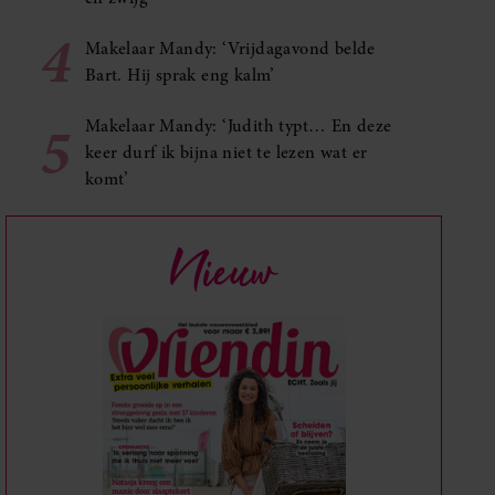
4
Makelaar Mandy: ‘Vrijdagavond belde
Bart. Hij sprak eng kalm’
5
Makelaar Mandy: ‘Judith typt… En deze
keer durf ik bijna niet te lezen wat er
komt’
Nieuw