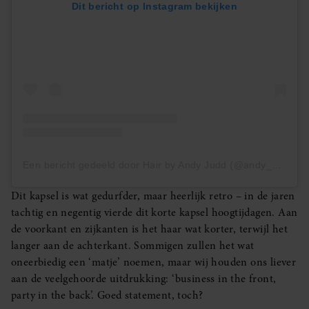
Dit bericht op Instagram bekijken
Een bericht gedeeld door Hair by Andy Judd (@andy_doesyourhair)
Dit kapsel is wat gedurfder, maar heerlijk retro – in de jaren
tachtig en negentig vierde dit korte kapsel hoogtijdagen. Aan
de voorkant en zijkanten is het haar wat korter, terwijl het
langer aan de achterkant. Sommigen zullen het wat
oneerbiedig een ‘matje’ noemen, maar wij houden ons liever
aan de veelgehoorde uitdrukking: ‘business in the front,
party in the back’. Goed statement, toch?