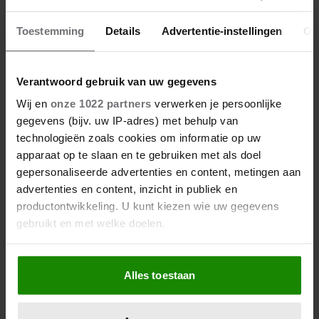
Dit was Elizabeth Alice Wise, de royal die
Toestemming
Details
Advertentie-instellingen
Ov
terechtstond voor de dood van haar baby
Verantwoord gebruik van uw gegevens
Wij en
onze 1022 partners
verwerken je persoonlijke
gegevens (bijv. uw IP-adres) met behulp van
Meer van Mirthe
technologieën zoals cookies om informatie op uw
apparaat op te slaan en te gebruiken met als doel
gepersonaliseerde advertenties en content, metingen aan
advertenties en content, inzicht in publiek en
Op vakantie met de auto?
productontwikkeling. U kunt kiezen wie uw gegevens
Zo maak je de rit een stuk
gebruikt en met welke doelen.
relaxter
Als u het toestaat, willen we ook graag:
Alles toestaan
Informatie verzamelen over uw geografische
Mascha volgde 40 diëten
locatie, die tot een paar meter nauwkeurig kan zijn
tot ze er helemaal klaar
Uw apparaat identificeren door het actief te
mee was: met déze