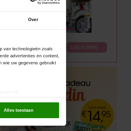
Over
ABONNEREN
LOS KOPEN
p van technologieën zoals
erde advertenties en content,
en wie uw gegevens gebruikt
g kan zijn
erprinting)
t
detailgedeelte
in. U kunt uw
Alles toestaan
 media te bieden en om ons