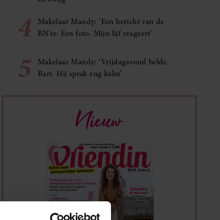
4
Makelaar Mandy: ‘Een bericht van de
BN’er. Een foto. Mijn lijf reageert’
5
Makelaar Mandy: ‘Vrijdagavond belde
Bart. Hij sprak eng kalm’
Nieuw