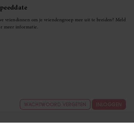
Speeddate
euwe vriendinnen om je vriendengroep mee uit te breiden? Meld
r meer informatie.
WACHTWOORD VERGETEN
INLOGGEN