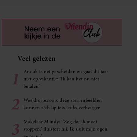
Veel gelezen
1
Anouk is net gescheiden en gaat dit jaar
niet op vakantie: ‘Ik kan het nu niet
betalen’
2
Weekhoroscoop: deze sterrenbeelden
kunnen zich op iets leuks verheugen
3
Makelaar Mandy: ‘‘Zeg dat ik moet
stoppen,’ fluistert hij. Ik sluit mijn ogen
en zwijg’