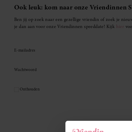
Ook leuk: kom naar onze Vriendinnen 
Ben jij op zoek naar een gezellige vriendin of zoek je ni
je dan aan voor onze Vriendinnen speeddate! Kijk
hier
voo
E-mailadres
Wachtwoord
Onthouden