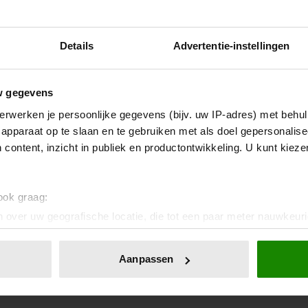
Details
Advertentie-instellingen
w gegevens
erwerken je persoonlijke gegevens (bijv. uw IP-adres) met behul
apparaat op te slaan en te gebruiken met als doel gepersonalise
 content, inzicht in publiek en productontwikkeling. U kunt kiez
 ook graag:
 over uw geografische locatie, die tot een paar meter nauwkeuri
eren door het actief te scannen op specifieke eigenschappen (fing
onlijke gegevens worden verwerkt en stel uw voorkeuren in he
Aanpassen
jzigen of intrekken in de Cookieverklaring.
ent en advertenties te personaliseren, om functies voor social