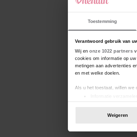
Toestemming
Verantwoord gebruik van u
Wij en
onze 1022 partners
v
cookies om informatie op uw 
metingen aan advertenties en
en met welke doelen.
Als u het toestaat, willen we
Informatie verzamelen
Uw apparaat identific
Lees meer over hoe uw perso
Weigeren
toestemming op elk moment wi
We gebruiken cookies om cont