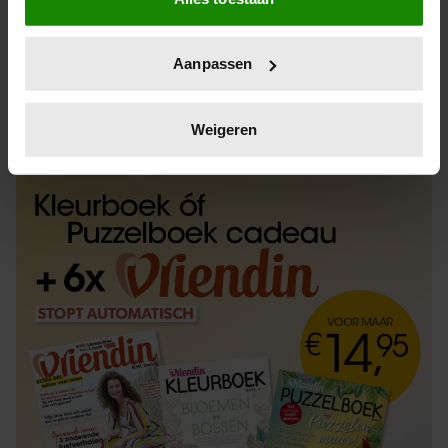
Informatie verzamelen over uw geografische
locatie, die tot een paar meter nauwkeurig kan zijn
Uw apparaat identificeren door het actief te
Aanpassen
scannen op specifieke eigenschappen (fingerprinting)
Lees meer over hoe uw persoonlijke gegevens worden
ABONNEREN
LOS KOPEN
verwerkt en stel uw voorkeuren in het
detailgedeelte
in.
Weigeren
U kunt uw toestemming op elk moment wijzigen of
intrekken in de Cookieverklaring.
We gebruiken cookies om content en advertenties te
personaliseren, om functies voor social media te bieden
en om ons websiteverkeer te analyseren. Ook delen we
informatie over uw gebruik van onze site met onze
partners voor social media, adverteren en analyse. Deze
partners kunnen deze gegevens combineren met andere
informatie die u aan ze heeft verstrekt of die ze hebben
verzameld op basis van uw gebruik van hun services. U
gaat akkoord met onze cookies als u onze website blijft
gebruiken.