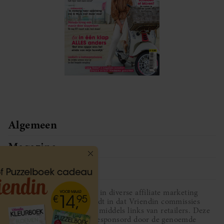
Algemeen
Magazine
Service
Vriendin participeert in diverse affiliate marketing
programma’s, dat houdt in dat Vriendin commissies
ontvangt voor aankopen middels links van retailers. Deze
website wordt niet gesponsord door de genoemde