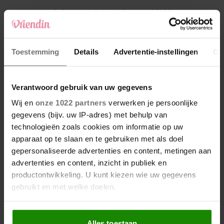
4
Makelaar Mandy: ‘Vrijdagavond belde Bart.
Hij sprak eng kalm’
5
Toestemming
Details
Advertentie-instellingen
Ov
Makelaar Mandy: ‘Judith typt… En deze keer
durf ik bijna niet te lezen wat er komt’
Verantwoord gebruik van uw gegevens
Nieuw
Wij en
onze 1022 partners
verwerken je persoonlijke
gegevens (bijv. uw IP-adres) met behulp van
technologieën zoals cookies om informatie op uw
apparaat op te slaan en te gebruiken met als doel
gepersonaliseerde advertenties en content, metingen aan
advertenties en content, inzicht in publiek en
productontwikkeling. U kunt kiezen wie uw gegevens
gebruikt en met welke doelen.
Als u het toestaat, willen we ook graag:
Alles toestaan