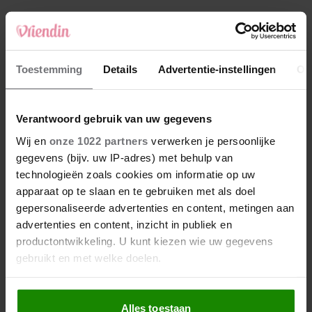
4
Makelaar Mandy: ‘‘Zeg dat ik moet stoppen,’
fluistert hij. Ik sluit mijn ogen en zwijg’
5
Toestemming
Details
Advertentie-instellingen
Ov
Makelaar Mandy: ‘Vrijdagavond belde Bart.
Hij sprak eng kalm’
Verantwoord gebruik van uw gegevens
Nieuw
Wij en
onze 1022 partners
verwerken je persoonlijke
gegevens (bijv. uw IP-adres) met behulp van
technologieën zoals cookies om informatie op uw
apparaat op te slaan en te gebruiken met als doel
gepersonaliseerde advertenties en content, metingen aan
advertenties en content, inzicht in publiek en
productontwikkeling. U kunt kiezen wie uw gegevens
gebruikt en met welke doelen.
Als u het toestaat, willen we ook graag:
Alles toestaan
Informatie verzamelen over uw geografische