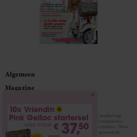
Algemeen
Magazine
Service
Vriendin participeert in diverse affiliate marketing
programma’s, dat houdt in dat Vriendin commissies
ontvangt voor aankopen middels links van retailers. Deze
website wordt niet gesponsord door de genoemde