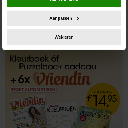
Informatie verzamelen over uw geografische
locatie, die tot een paar meter nauwkeurig kan zijn
Uw apparaat identificeren door het actief te
Aanpassen
scannen op specifieke eigenschappen (fingerprinting)
Lees meer over hoe uw persoonlijke gegevens worden
ABONNEREN
LOS KOPEN
verwerkt en stel uw voorkeuren in het
detailgedeelte
in.
Weigeren
U kunt uw toestemming op elk moment wijzigen of
intrekken in de Cookieverklaring.
We gebruiken cookies om content en advertenties te
personaliseren, om functies voor social media te bieden
en om ons websiteverkeer te analyseren. Ook delen we
informatie over uw gebruik van onze site met onze
partners voor social media, adverteren en analyse. Deze
partners kunnen deze gegevens combineren met andere
informatie die u aan ze heeft verstrekt of die ze hebben
verzameld op basis van uw gebruik van hun services. U
gaat akkoord met onze cookies als u onze website blijft
gebruiken.