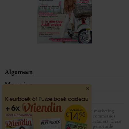
Algemeen
Magazine
Service
Vriendin participeert in diverse affiliate marketing
programma’s, dat houdt in dat Vriendin commissies
ontvangt voor aankopen middels links van retailers. Deze
website wordt niet gesponsord door de genoemde