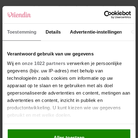
4
Makelaar Mandy: ‘Een bericht van de BN’er.
Een foto. Mijn lijf reageert’
5
Toestemming
Details
Advertentie-instellingen
Ov
Makelaar Mandy: ‘Vrijdagavond belde Bart.
Hij sprak eng kalm’
Verantwoord gebruik van uw gegevens
Nieuw
Wij en
onze 1022 partners
verwerken je persoonlijke
gegevens (bijv. uw IP-adres) met behulp van
technologieën zoals cookies om informatie op uw
apparaat op te slaan en te gebruiken met als doel
gepersonaliseerde advertenties en content, metingen aan
advertenties en content, inzicht in publiek en
productontwikkeling. U kunt kiezen wie uw gegevens
gebruikt en met welke doelen.
Als u het toestaat, willen we ook graag:
Alles toestaan