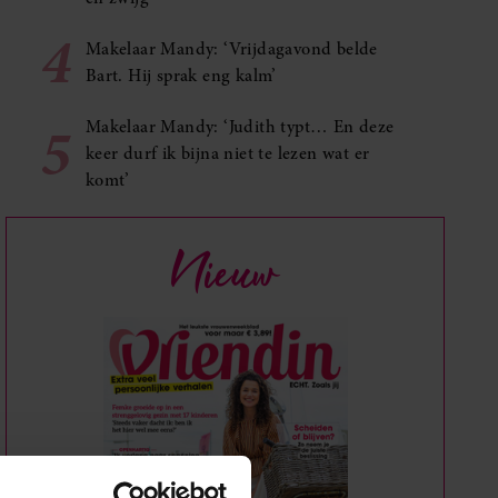
4
Makelaar Mandy: ‘Vrijdagavond belde
Bart. Hij sprak eng kalm’
5
Makelaar Mandy: ‘Judith typt… En deze
keer durf ik bijna niet te lezen wat er
komt’
Nieuw