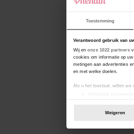
Toestemming
Verantwoord gebruik van u
Wij en
onze 1022 partners
v
cookies om informatie op uw 
metingen aan advertenties en
en met welke doelen.
Als u het toestaat, willen we
Informatie verzamelen
Uw apparaat identific
Lees meer over hoe uw perso
Weigeren
toestemming op elk moment wi
We gebruiken cookies om cont