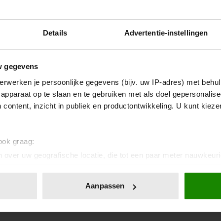
Details
Advertentie-instellingen
w gegevens
erwerken je persoonlijke gegevens (bijv. uw IP-adres) met behul
apparaat op te slaan en te gebruiken met als doel gepersonalise
 content, inzicht in publiek en productontwikkeling. U kunt kiez
 ook graag:
 over uw geografische locatie, die tot een paar meter nauwkeuri
eren door het actief te scannen op specifieke eigenschappen (fing
onlijke gegevens worden verwerkt en stel uw voorkeuren in he
Aanpassen
jzigen of intrekken in de Cookieverklaring.
ent en advertenties te personaliseren, om functies voor social