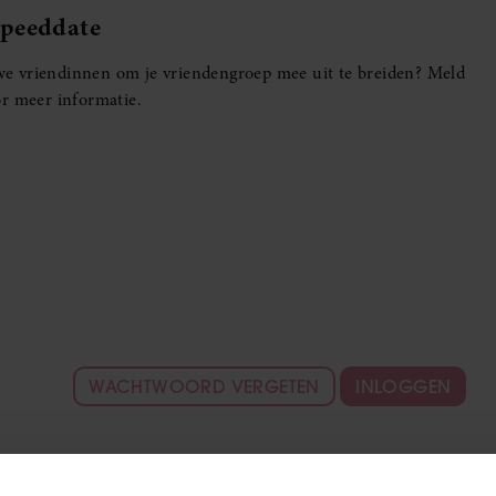
Speeddate
euwe vriendinnen om je vriendengroep mee uit te breiden? Meld
r meer informatie.
WACHTWOORD VERGETEN
INLOGGEN