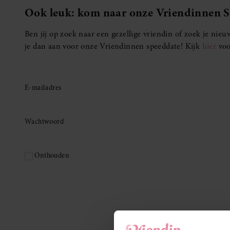
Ook leuk: kom naar onze Vriendinnen 
Ben jij op zoek naar een gezellige vriendin of zoek je ni
je dan aan voor onze Vriendinnen speeddate! Kijk
hier
voo
E-mailadres
Wachtwoord
Onthouden