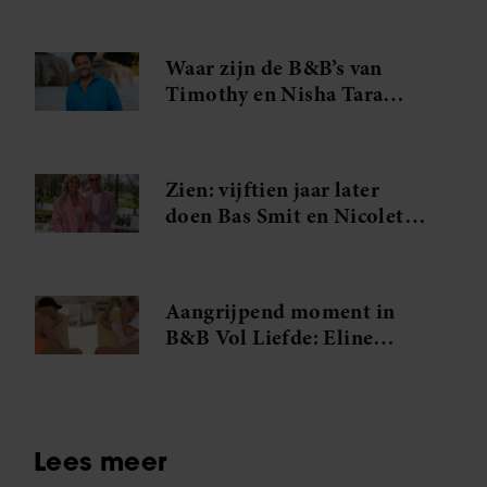
Waar zijn de B&B’s van
Timothy en Nisha Tara
eigenlijk?
Zien: vijftien jaar later
doen Bas Smit en Nicolette
van Dam dit opnieuw
Aangrijpend moment in
B&B Vol Liefde: Eline
barst in tranen uit