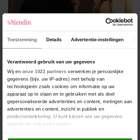
Toestemming
Details
Advertentie-instellingen
Ov
Verantwoord gebruik van uw gegevens
Wij en
onze 1022 partners
verwerken je persoonlijke
gegevens (bijv. uw IP-adres) met behulp van
technologieën zoals cookies om informatie op uw
apparaat op te slaan en te gebruiken met als doel
gepersonaliseerde advertenties en content, metingen aan
advertenties en content, inzicht in publiek en
productontwikkeling. U kunt kiezen wie uw gegevens
gebruikt en met welke doelen.
Als u het toestaat, willen we ook graag: