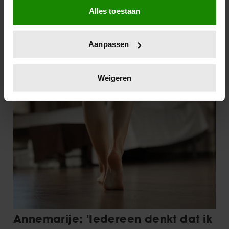
Alles toestaan
Informatie verzamelen over uw geografische
locatie, die tot een paar meter nauwkeurig kan zijn
Uw apparaat identificeren door het actief te
Aanpassen
scannen op specifieke eigenschappen (fingerprinting)
Lees meer over hoe uw persoonlijke gegevens worden
verwerkt en stel uw voorkeuren in het
detailgedeelte
in.
Weigeren
U kunt uw toestemming op elk moment wijzigen of
intrekken in de Cookieverklaring.
We gebruiken cookies om content en advertenties te
personaliseren, om functies voor social media te bieden
en om ons websiteverkeer te analyseren. Ook delen we
informatie over uw gebruik van onze site met onze
partners voor social media, adverteren en analyse. Deze
partners kunnen deze gegevens combineren met andere
informatie die u aan ze heeft verstrekt of die ze hebben
verzameld op basis van uw gebruik van hun services. U
gaat akkoord met onze cookies als u onze website blijft