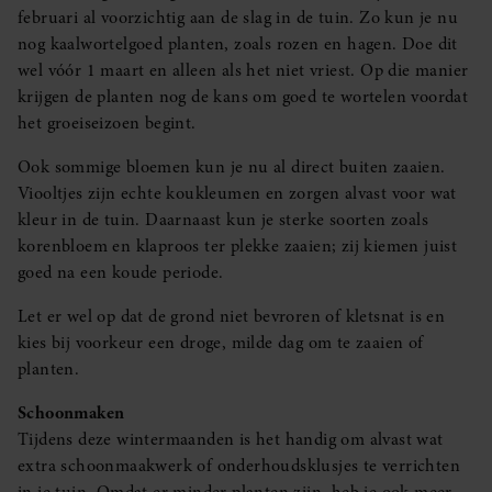
februari al voorzichtig aan de slag in de tuin. Zo kun je nu
nog kaalwortelgoed planten, zoals rozen en hagen. Doe dit
wel vóór 1 maart en alleen als het niet vriest. Op die manier
krijgen de planten nog de kans om goed te wortelen voordat
het groeiseizoen begint.
Ook sommige bloemen kun je nu al direct buiten zaaien.
Viooltjes zijn echte koukleumen en zorgen alvast voor wat
kleur in de tuin. Daarnaast kun je sterke soorten zoals
korenbloem en klaproos ter plekke zaaien; zij kiemen juist
goed na een koude periode.
Let er wel op dat de grond niet bevroren of kletsnat is en
kies bij voorkeur een droge, milde dag om te zaaien of
planten.
Schoonmaken
Tijdens deze wintermaanden is het handig om alvast wat
extra schoonmaakwerk of onderhoudsklusjes te verrichten
in je tuin. Omdat er minder planten zijn, heb je ook meer