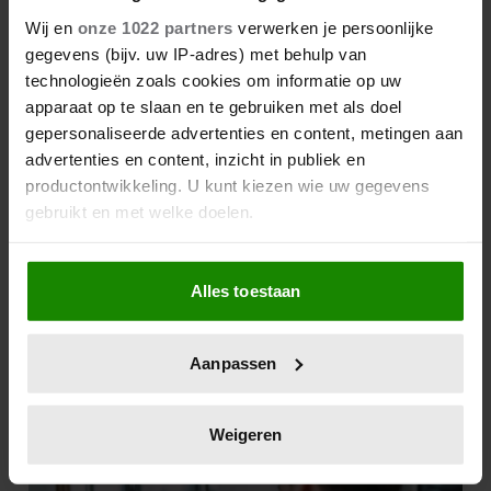
Met deze mini fotoprinter
Wij en
onze 1022 partners
verwerken je persoonlijke
van Action heb je je
gegevens (bijv. uw IP-adres) met behulp van
favoriete foto’s binnen één
technologieën zoals cookies om informatie op uw
minuut in handen
apparaat op te slaan en te gebruiken met als doel
Feit of fabel: kun je sneller
gepersonaliseerde advertenties en content, metingen aan
verbranden met een
advertenties en content, inzicht in publiek en
zonnebril op?
productontwikkeling. U kunt kiezen wie uw gegevens
gebruikt en met welke doelen.
Zonliefhebbers opgelet: zo
Als u het toestaat, willen we ook graag:
wordt het weer dit
Alles toestaan
Informatie verzamelen over uw geografische
weekend
locatie, die tot een paar meter nauwkeurig kan zijn
Uw apparaat identificeren door het actief te
Aanpassen
scannen op specifieke eigenschappen (fingerprinting)
Lees meer over hoe uw persoonlijke gegevens worden
verwerkt en stel uw voorkeuren in het
detailgedeelte
in.
Weigeren
U kunt uw toestemming op elk moment wijzigen of
intrekken in de Cookieverklaring.