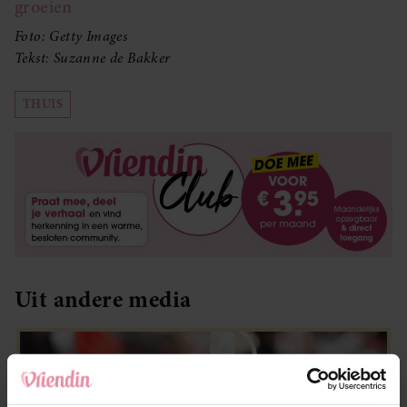
groeien
Foto: Getty Images
Tekst: Suzanne de Bakker
THUIS
Uit andere media