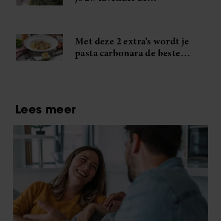
blikvanger van de straat
Met deze 2 extra’s wordt je
pasta carbonara de beste
die je ooit hebt geproefd