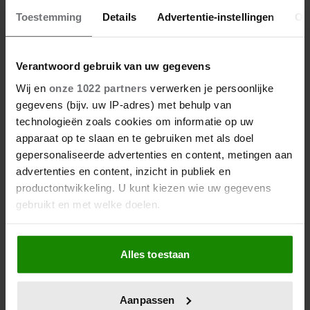
Toestemming
Details
Advertentie-instellingen
Ov
Verantwoord gebruik van uw gegevens
Wij en
onze 1022 partners
verwerken je persoonlijke
gegevens (bijv. uw IP-adres) met behulp van
technologieën zoals cookies om informatie op uw
WEEKEND
apparaat op te slaan en te gebruiken met als doel
gepersonaliseerde advertenties en content, metingen aan
Zara Tindall over haar leven zonder
advertenties en content, inzicht in publiek en
koninklijke titels: ‘We hebben enorm veel
productontwikkeling. U kunt kiezen wie uw gegevens
geluk gehad’
gebruikt en met welke doelen.
Als u het toestaat, willen we ook graag:
Alles toestaan
Informatie verzamelen over uw geografische
Suzanne de Bakker
locatie, die tot een paar meter nauwkeurig kan zijn
Uw apparaat identificeren door het actief te
Aanpassen
Suzanne schrijft wekelijks met veel plezier over alles
scannen op specifieke eigenschappen (fingerprinting)