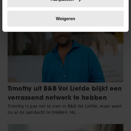
scannen op specifieke eigenschappen (fingerprinting)
Lees meer over hoe uw persoonlijke gegevens worden
verwerkt en stel uw voorkeuren in het
detailgedeelte
in.
Weigeren
U kunt uw toestemming op elk moment wijzigen of
intrekken in de Cookieverklaring.
We gebruiken cookies om content en advertenties te
personaliseren, om functies voor social media te bieden
en om ons websiteverkeer te analyseren. Ook delen we
informatie over uw gebruik van onze site met onze
partners voor social media, adverteren en analyse. Deze
partners kunnen deze gegevens combineren met andere
informatie die u aan ze heeft verstrekt of die ze hebben
verzameld op basis van uw gebruik van hun services. U
gaat akkoord met onze cookies als u onze website blijft
gebruiken.