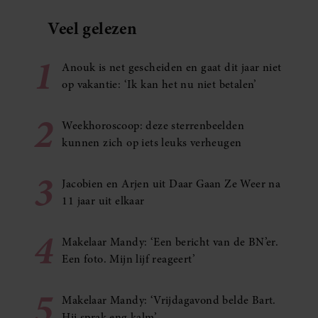
Veel gelezen
1
Anouk is net gescheiden en gaat dit jaar niet
op vakantie: ‘Ik kan het nu niet betalen’
2
Weekhoroscoop: deze sterrenbeelden
kunnen zich op iets leuks verheugen
3
Jacobien en Arjen uit Daar Gaan Ze Weer na
11 jaar uit elkaar
4
Makelaar Mandy: ‘Een bericht van de BN’er.
Een foto. Mijn lijf reageert’
5
Makelaar Mandy: ‘Vrijdagavond belde Bart.
Hij sprak eng kalm’