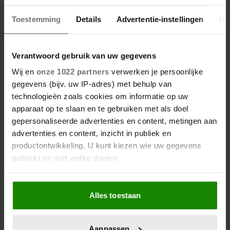
Toestemming
Details
Advertentie-instellingen
Ov
Verantwoord gebruik van uw gegevens
Wij en
onze 1022 partners
verwerken je persoonlijke
gegevens (bijv. uw IP-adres) met behulp van
technologieën zoals cookies om informatie op uw
apparaat op te slaan en te gebruiken met als doel
gepersonaliseerde advertenties en content, metingen aan
advertenties en content, inzicht in publiek en
productontwikkeling. U kunt kiezen wie uw gegevens
gebruikt en met welke doelen.
Als u het toestaat, willen we ook graag:
Alles toestaan
Informatie verzamelen over uw geografische
locatie, die tot een paar meter nauwkeurig kan zijn
Uw apparaat identificeren door het actief te
Aanpassen