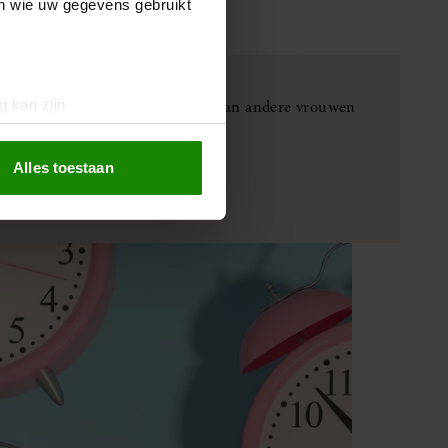
en wie uw gegevens gebruikt
brengen, met herkenbare verhalen van andere vrouwen
g kan zijn
erprinting)
t
detailgedeelte
in. U kunt uw
Alles toestaan
 media te bieden en om ons
ze partners voor social
nformatie die u aan ze heeft
oord met onze cookies als u