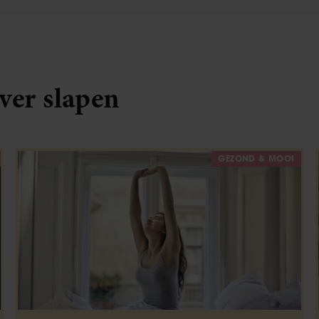
over slapen
GEZOND & MOOI