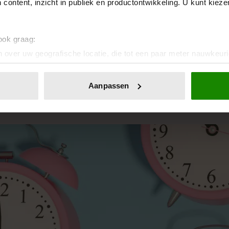
 content, inzicht in publiek en productontwikkeling. U kunt kiez
 ook graag:
lt weten over slaap, slapeloosheid en nachten die maar geen rust 
 over uw geografische locatie, die tot een paar meter nauwkeuri
eren door het actief te scannen op specifieke eigenschappen (fing
LEES MEER OVER SLAPEN
onlijke gegevens worden verwerkt en stel uw voorkeuren in he
Aanpassen
jzigen of intrekken in de Cookieverklaring.
ent en advertenties te personaliseren, om functies voor social
. Ook delen we informatie over uw gebruik van onze site met on
e. Deze partners kunnen deze gegevens combineren met andere i
erzameld op basis van uw gebruik van hun services. U gaat akk