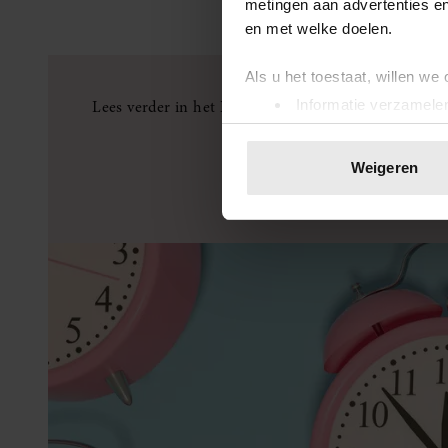
metingen aan advertenties en
en met welke doelen.
Als u het toestaat, willen we
Lees verder in het
Dossier Slapen
: alles wat je wi
Informatie verzamelen
Uw apparaat identific
Lees meer over hoe uw perso
Weigeren
toestemming op elk moment wi
We gebruiken cookies om cont
websiteverkeer te analyseren
media, adverteren en analys
verstrekt of die ze hebben v
onze website blijft gebruiken.