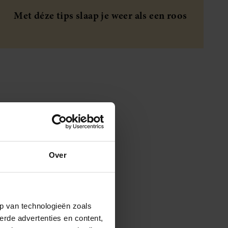
Met déze tips slaap je weer als een roos
Over
p van technologieën zoals
erde advertenties en content,