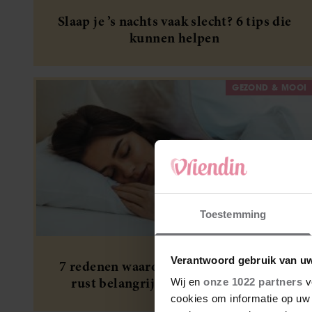
Slaap je ’s nachts vaak slecht? 6 tips die
kunnen helpen
GEZOND & MOOI
Toestemming
Verantwoord gebruik van u
7 redenen waarom voldoende slaap en
rust belangrijk is voor een gezond
Wij en
onze 1022 partners
v
gewicht
cookies om informatie op uw 