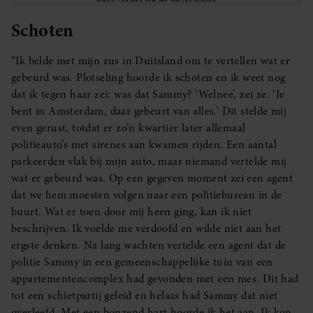
Schoten
“Ik belde met mijn zus in Duitsland om te vertellen wat er
gebeurd was. Plotseling hoorde ik schoten en ik weet nog
dat ik tegen haar zei: was dat Sammy? ‘Welnee’, zei ze. ‘Je
bent in Amsterdam, daar gebeurt van alles.’ Dit stelde mij
even gerust, totdat er zo’n kwartier later allemaal
politieauto’s met sirenes aan kwamen rijden. Een aantal
parkeerden vlak bij mijn auto, maar niemand vertelde mij
wat er gebeurd was. Op een gegeven moment zei een agent
dat we hem moesten volgen naar een politiebureau in de
buurt. Wat er toen door mij heen ging, kan ik niet
beschrijven. Ik voelde me verdoofd en wilde niet aan het
ergste denken. Na lang wachten vertelde een agent dat de
politie Sammy in een gemeenschappelijke tuin van een
appartementencomplex had gevonden met een mes. Dit had
tot een schietpartij geleid en helaas had Sammy dat niet
overleefd. Met een bonzend hart hoorde ik het aan. Ik kon