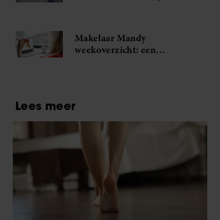
onverwachte kans
Makelaar Mandy
weekoverzicht: een
spannende ontmoeting en
Judiths grote relatietest