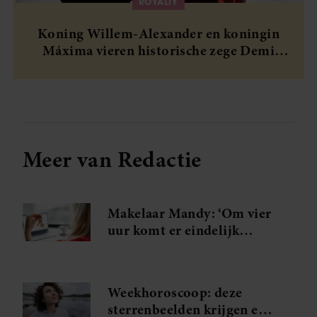
ROYALTY
Koning Willem-Alexander en koningin
Máxima vieren historische zege Demi
Vollering
Meer van Redactie
Makelaar Mandy: ‘Om vier
uur komt er eindelijk
antwoord van Judith. Die
zin komt binnen’
Weekhoroscoop: deze
sterrenbeelden krijgen een