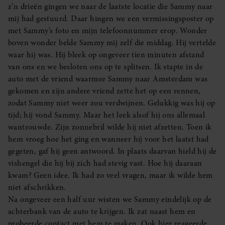
z’n drieën gingen we naar de laatste locatie die Sammy naar
mij had gestuurd. Daar hingen we een vermissingsposter op
met Sammy’s foto en mijn telefoonnummer erop. Wonder
boven wonder belde Sammy mij zelf die middag. Hij vertelde
waar hij was. Hij bleek op ongeveer tien minuten afstand
van ons en we besloten ons op te splitsen. Ik stapte in de
auto met de vriend waarmee Sammy naar Amsterdam was
gekomen en zijn andere vriend zette het op een rennen,
zodat Sammy niet weer zou verdwijnen. Gelukkig was hij op
tijd; hij vond Sammy. Maar het leek alsof hij ons allemaal
wantrouwde. Zijn zonnebril wilde hij niet afzetten. Toen ik
hem vroeg hoe het ging en wanneer hij voor het laatst had
gegeten, gaf hij geen antwoord. In plaats daarvan hield hij de
vishengel die hij bij zich had stevig vast. Hoe hij daaraan
kwam? Geen idee. Ik had zo veel vragen, maar ik wilde hem
niet afschrikken.
Na ongeveer een half uur wisten we Sammy eindelijk op de
achterbank van de auto te krijgen. Ik zat naast hem en
probeerde contact met hem te maken. Ook hier reageerde