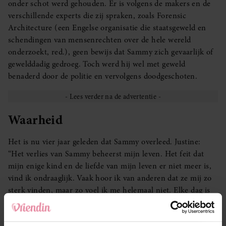
onder schot werd gehouden. Er is volgens de makers en de
verschillende experts die zij spraken, zoals Forensic
Architecture (een Engelse organisatie die staatsgeweld en
schendingen van mensenrechten over de hele wereld
onderzoekt, red.), geen bewijs dat Sammy zich gevaarlijk of
gewelddadig gedroeg. Toch werd hij wel met geweld
benaderd door de politie en vervolgens doodgeschoten.
Waarheid
Het is nu vier jaar geleden dat Sammy overleed. Justine:
“Het verlies van Sammy beheerst mijn leven. Het feit dat
mijn enige kind en de liefde van mijn leven er niet meer is,
vind ik ondraaglijk. Vaak hoor ik van anderen dat ze mij zo
sterk vinden, maar zo voel ik me helemaal niet. Elke dag is
voor mij een strijd. Zodra ik wakker word, denk ik aan
Sammy. En als ik ga slapen, is hij de laatste die door mijn