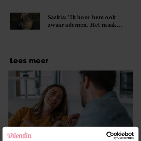
volgende stap
Saskia: ‘Ik hoor hem ook
zwaar ademen. Het maakt
me gek. Ik wil die man.’