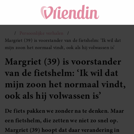
Persoonlijke verhalen
Margriet (39) is voorstander van de fietshelm: ‘Ik wil dat
mijn zoon het normaal vindt, ook als hij volwassen is’
Margriet (39) is voorstander
van de fietshelm: ‘Ik wil dat
mijn zoon het normaal vindt,
ook als hij volwassen is’
De fiets pakken we zonder na te denken. Maar
een fietshelm, die zetten we niet zo snel op.
Margriet (39) hoopt dat daar verandering in