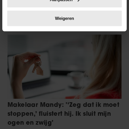
scannen op specifieke eigenschappen (fingerprinting)
Lees meer over hoe uw persoonlijke gegevens worden
verwerkt en stel uw voorkeuren in het
detailgedeelte
in.
Weigeren
U kunt uw toestemming op elk moment wijzigen of
intrekken in de Cookieverklaring.
We gebruiken cookies om content en advertenties te
personaliseren, om functies voor social media te bieden
en om ons websiteverkeer te analyseren. Ook delen we
informatie over uw gebruik van onze site met onze
partners voor social media, adverteren en analyse. Deze
partners kunnen deze gegevens combineren met andere
informatie die u aan ze heeft verstrekt of die ze hebben
verzameld op basis van uw gebruik van hun services. U
gaat akkoord met onze cookies als u onze website blijft
gebruiken.