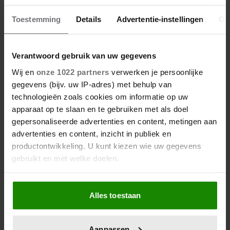
Toestemming
Details
Advertentie-instellingen
Ov
Verantwoord gebruik van uw gegevens
Wij en
onze 1022 partners
verwerken je persoonlijke
gegevens (bijv. uw IP-adres) met behulp van
technologieën zoals cookies om informatie op uw
apparaat op te slaan en te gebruiken met als doel
gepersonaliseerde advertenties en content, metingen aan
advertenties en content, inzicht in publiek en
productontwikkeling. U kunt kiezen wie uw gegevens
gebruikt en met welke doelen.
Als u het toestaat, willen we ook graag:
Alles toestaan
Informatie verzamelen over uw geografische
locatie, die tot een paar meter nauwkeurig kan zijn
Uw apparaat identificeren door het actief te
Aanpassen