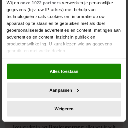
Wij en
onze 1022 partners
verwerken je persoonlijke
gegevens (bijv. uw IP-adres) met behulp van
technologieën zoals cookies om informatie op uw
EXPERT TIPS OVERGANG
VRIENDIN CLUB
apparaat op te slaan en te gebruiken met als doel
gepersonaliseerde advertenties en content, metingen aan
advertenties en content, inzicht in publiek en
productontwikkeling. U kunt kiezen wie uw gegevens
gebruikt en met welke doelen.
Als u het toestaat, willen we ook graag:
Alles toestaan
Informatie verzamelen over uw geografische
locatie, die tot een paar meter nauwkeurig kan zijn
Uw apparaat identificeren door het actief te
8 dingen die je wilt weten over de
Aanpassen
scannen op specifieke eigenschappen (fingerprinting)
menopauze van specialist Dorenda van
Lees meer over hoe uw persoonlijke gegevens worden
Dijken
verwerkt en stel uw voorkeuren in het
detailgedeelte
in.
Weigeren
U kunt uw toestemming op elk moment wijzigen of
intrekken in de Cookieverklaring.
Lees verder in het
Dossier overgang
: alles wat je wilt