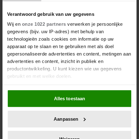
Verantwoord gebruik van uw gegevens
Wij en
onze 1022 partners
verwerken je persoonlijke
gegevens (bijv. uw IP-adres) met behulp van
technologieën zoals cookies om informatie op uw
apparaat op te slaan en te gebruiken met als doel
gepersonaliseerde advertenties en content, metingen aan
advertenties en content, inzicht in publiek en
productontwikkeling. U kunt kiezen wie uw gegevens
gebruikt en met welke doelen.
Als u het toestaat, willen we ook graag:
Alles toestaan
Informatie verzamelen over uw geografische
locatie, die tot een paar meter nauwkeurig kan zijn
Uw apparaat identificeren door het actief te
Aanpassen
scannen op specifieke eigenschappen (fingerprinting)
Lees meer over hoe uw persoonlijke gegevens worden
verwerkt en stel uw voorkeuren in het
detailgedeelte
in.