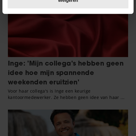
Weigeren
U kunt uw toestemming op elk moment wijzigen of
intrekken in de Cookieverklaring.
We gebruiken cookies om content en advertenties te
personaliseren, om functies voor social media te bieden
en om ons websiteverkeer te analyseren. Ook delen we
informatie over uw gebruik van onze site met onze
partners voor social media, adverteren en analyse. Deze
partners kunnen deze gegevens combineren met andere
informatie die u aan ze heeft verstrekt of die ze hebben
verzameld op basis van uw gebruik van hun services. U
gaat akkoord met onze cookies als u onze website blijft
gebruiken.