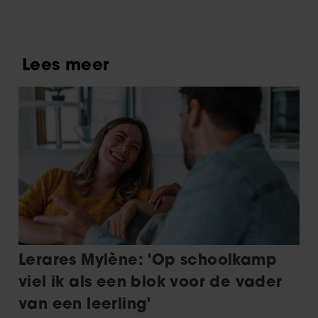
me gek. Ik wil die man.’