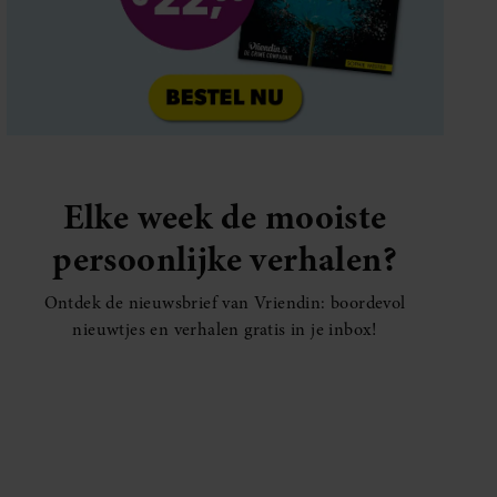
SANTE
Dít is waarom traplopen zo zwaar voelt
(spoiler: het ligt niet aan je conditie)