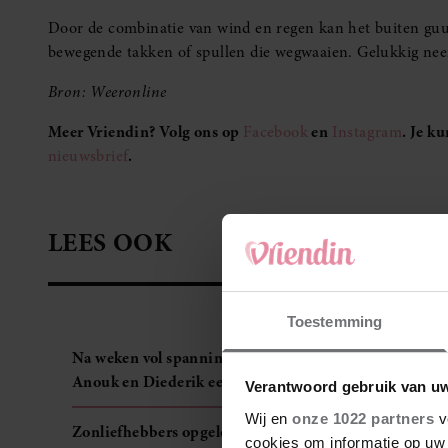
Bron: Weeronline
Meer Vriendin? Volg ons op
Facebook
en
Instagram
. Je k
nieuwsbrief
.
LEES OOK
Na weken vol spanning zetten De Bondgenoten-
Anouk en Diederik een volgende stap
Toestemming
Zonliefhebbers opgelet: zo wordt het weer dit
Verantwoord gebruik van u
weekend
Wij en
onze 1022 partners
v
cookies om informatie op uw 