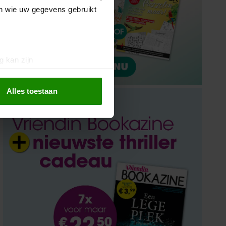
en wie uw gegevens gebruikt
g kan zijn
erprinting)
t
detailgedeelte
in. U kunt uw
Alles toestaan
Elke week de mooiste
persoonlijke verhalen?
 media te bieden en om ons
ze partners voor social
Ontdek de nieuwsbrief van Vriendin: boordevol
nformatie die u aan ze heeft
nieuwtjes en verhalen gratis in je inbox!
oord met onze cookies als u