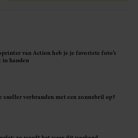
printer van Action heb je je favoriete foto’s
 in handen
 je sneller verbranden met een zonnebril op?
gelet: zo wordt het weer dit weekend