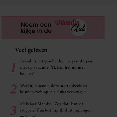
Veel gelezen
1
Anouk is net gescheiden en gaat dit jaar
niet op vakantie: ‘Ik kan het nu niet
betalen’
2
Weekhoroscoop: deze sterrenbeelden
kunnen zich op iets leuks verheugen
3
Makelaar Mandy: ‘‘Zeg dat ik moet
stoppen,’ fluistert hij. Ik sluit mijn ogen
en zwijg’