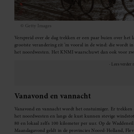
© Getty Images
Verspreid over de dag trekken er een paar buien over het l
grootste verandering zit ’m vooral in de wind: die wordt in
het noordwesten. Het KNMI waarschuwt dan ook voor zw
Vanavond en vannacht
Vanavond en vannacht wordt het onstuimiger. Er trekken 
het noordwesten en langs de kust kunnen stevige windstot
80 en lokaal zelfs 100 kilometer per uur. Op de Waddenei
Maandagavond geldt in de provincies Noord-Holland, Flev
Door de combinatie van wind en regen kan het buiten guur 
bewegende takken of spullen die wegwaaien. Gelukkig neem