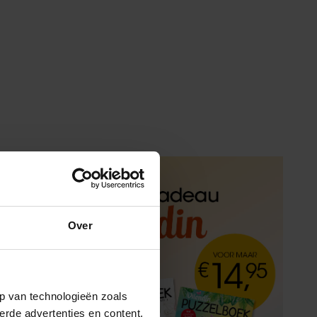
Over
p van technologieën zoals
erde advertenties en content,