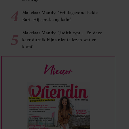
4
Makelaar Mandy: ‘Vrijdagavond belde
Bart. Hij sprak eng kalm’
5
Makelaar Mandy: ‘Judith typt… En deze
keer durf ik bijna niet te lezen wat er
komt’
Nieuw