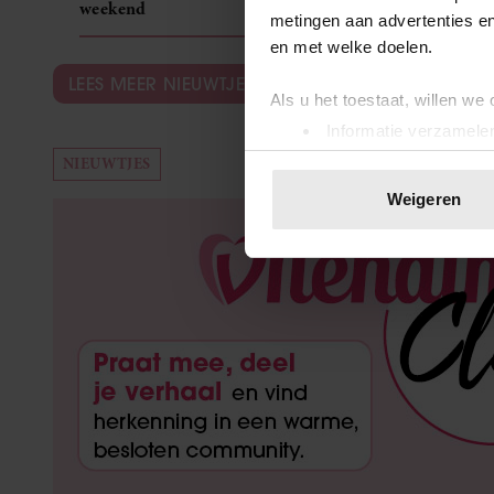
LEES MEER NIEUWTJES
metingen aan advertenties en
en met welke doelen.
NIEUWTJES
Als u het toestaat, willen we
Informatie verzamelen
Uw apparaat identific
Lees meer over hoe uw perso
Weigeren
toestemming op elk moment wi
We gebruiken cookies om cont
websiteverkeer te analyseren
media, adverteren en analys
verstrekt of die ze hebben v
onze website blijft gebruiken.
Uit andere media