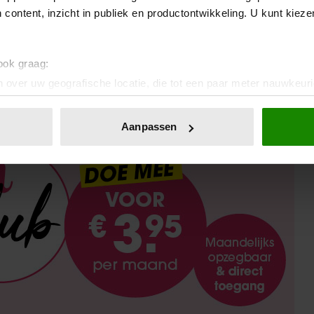
 content, inzicht in publiek en productontwikkeling. U kunt kiez
 ook graag:
 over uw geografische locatie, die tot een paar meter nauwkeuri
eren door het actief te scannen op specifieke eigenschappen (fing
onlijke gegevens worden verwerkt en stel uw voorkeuren in he
Aanpassen
jzigen of intrekken in de Cookieverklaring.
ent en advertenties te personaliseren, om functies voor social
. Ook delen we informatie over uw gebruik van onze site met on
e. Deze partners kunnen deze gegevens combineren met andere i
erzameld op basis van uw gebruik van hun services. U gaat akk