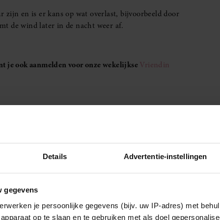
unt je ook aanmelden voor onze wekelijkse
Vriendin
Cas Jansen deelt het geheim achter zijn lange
Details
Advertentie-instellingen
huwelijk: ‘Geef elkaar vrijheid’
Anke was psycholoog en is nu boerin: ‘Ik hou van
w gegevens
de vrijheid die ik heb’
erwerken je persoonlijke gegevens (bijv. uw IP-adres) met behul
apparaat op te slaan en te gebruiken met als doel gepersonalise