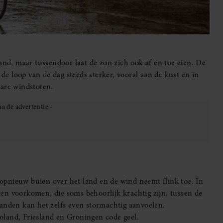
and, maar tussendoor laat de zon zich ook af en toe zien. De
 de loop van de dag steeds sterker, vooral aan de kust en in
are windstoten.
opnieuw buien over het land en de wind neemt flink toe. In
en voorkomen, die soms behoorlijk krachtig zijn, tussen de
landen kan het zelfs even stormachtig aanvoelen.
oland, Friesland en Groningen code geel.
zijn en is er kans op wat overlast, bijvoorbeeld door
t de wind later in de nacht weer af.