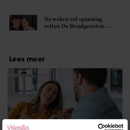
en feta wil je meteen
maken
Na weken vol spanning
zetten De Bondgenoten-
Anouk en Diederik een
volgende stap