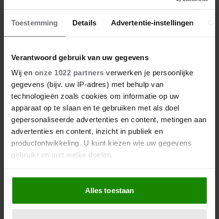
Toestemming
Details
Advertentie-instellingen
Ov
Verantwoord gebruik van uw gegevens
Wij en
onze 1022 partners
verwerken je persoonlijke
gegevens (bijv. uw IP-adres) met behulp van
technologieën zoals cookies om informatie op uw
apparaat op te slaan en te gebruiken met als doel
gepersonaliseerde advertenties en content, metingen aan
advertenties en content, inzicht in publiek en
productontwikkeling. U kunt kiezen wie uw gegevens
gebruikt en met welke doelen.
Als u het toestaat, willen we ook graag:
Alles toestaan
Informatie verzamelen over uw geografische
locatie, die tot een paar meter nauwkeurig kan zijn
Uw apparaat identificeren door het actief te