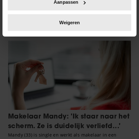
Aanpassen
scannen op specifieke eigenschappen (fingerprinting)
Lees meer over hoe uw persoonlijke gegevens worden
verwerkt en stel uw voorkeuren in het
detailgedeelte
in.
Weigeren
U kunt uw toestemming op elk moment wijzigen of
intrekken in de Cookieverklaring.
We gebruiken cookies om content en advertenties te
personaliseren, om functies voor social media te bieden
en om ons websiteverkeer te analyseren. Ook delen we
informatie over uw gebruik van onze site met onze
partners voor social media, adverteren en analyse. Deze
partners kunnen deze gegevens combineren met andere
informatie die u aan ze heeft verstrekt of die ze hebben
verzameld op basis van uw gebruik van hun services. U
gaat akkoord met onze cookies als u onze website blijft
gebruiken.