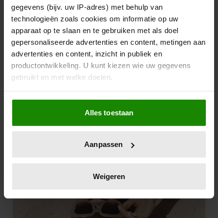
gegevens (bijv. uw IP-adres) met behulp van
technologieën zoals cookies om informatie op uw
apparaat op te slaan en te gebruiken met als doel
gepersonaliseerde advertenties en content, metingen aan
advertenties en content, inzicht in publiek en
productontwikkeling. U kunt kiezen wie uw gegevens
gebruikt en met welke doelen.
Als u het toestaat, willen we ook graag:
Alles toestaan
Informatie verzamelen over uw geografische
locatie, die tot een paar meter nauwkeurig kan zijn
Uw apparaat identificeren door het actief te
Aanpassen
scannen op specifieke eigenschappen (fingerprinting)
Lees meer over hoe uw persoonlijke gegevens worden
verwerkt en stel uw voorkeuren in het
detailgedeelte
in.
Weigeren
U kunt uw toestemming op elk moment wijzigen of
intrekken in de Cookieverklaring.