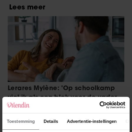
Toestemming
Details
Advertentie-instellingen
Ov