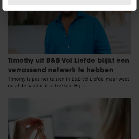
U kunt uw toestemming op elk moment wijzigen of
intrekken in de Cookieverklaring.
We gebruiken cookies om content en advertenties te
personaliseren, om functies voor social media te bieden
en om ons websiteverkeer te analyseren. Ook delen we
informatie over uw gebruik van onze site met onze
partners voor social media, adverteren en analyse. Deze
partners kunnen deze gegevens combineren met andere
informatie die u aan ze heeft verstrekt of die ze hebben
verzameld op basis van uw gebruik van hun services. U
gaat akkoord met onze cookies als u onze website blijft
gebruiken.