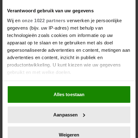
Verantwoord gebruik van uw gegevens
Wij en
onze 1022 partners
verwerken je persoonlijke
gegevens (bijv. uw IP-adres) met behulp van
technologieën zoals cookies om informatie op uw
apparaat op te slaan en te gebruiken met als doel
gepersonaliseerde advertenties en content, metingen aan
advertenties en content, inzicht in publiek en
productontwikkeling. U kunt kiezen wie uw gegevens
gebruikt en met welke doelen.
Als u het toestaat, willen we ook graag:
Alles toestaan
Informatie verzamelen over uw geografische
locatie, die tot een paar meter nauwkeurig kan zijn
Uw apparaat identificeren door het actief te
Aanpassen
scannen op specifieke eigenschappen (fingerprinting)
Lees meer over hoe uw persoonlijke gegevens worden
verwerkt en stel uw voorkeuren in het
detailgedeelte
in.
Weigeren