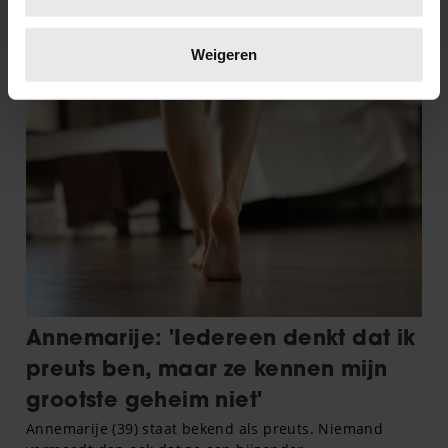
Lees meer over hoe uw persoonlijke gegevens worden
verwerkt en stel uw voorkeuren in het
detailgedeelte
in.
Weigeren
U kunt uw toestemming op elk moment wijzigen of
intrekken in de Cookieverklaring.
We gebruiken cookies om content en advertenties te
personaliseren, om functies voor social media te bieden
en om ons websiteverkeer te analyseren. Ook delen we
informatie over uw gebruik van onze site met onze
partners voor social media, adverteren en analyse. Deze
partners kunnen deze gegevens combineren met andere
informatie die u aan ze heeft verstrekt of die ze hebben
verzameld op basis van uw gebruik van hun services. U
gaat akkoord met onze cookies als u onze website blijft
gebruiken.