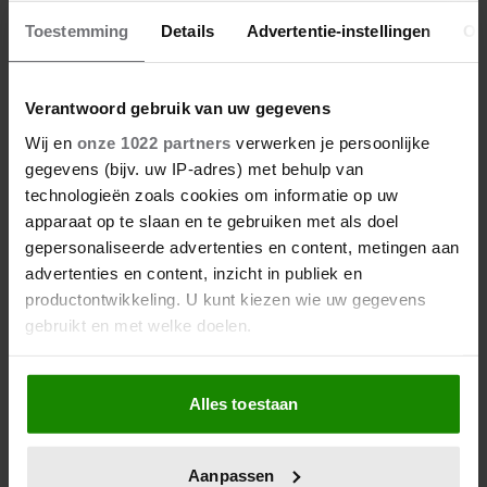
B&B Vol Liefde: Eline
barst in tranen uit
Toestemming
Details
Advertentie-instellingen
Ov
Verantwoord gebruik van uw gegevens
Wij en
onze 1022 partners
verwerken je persoonlijke
gegevens (bijv. uw IP-adres) met behulp van
technologieën zoals cookies om informatie op uw
apparaat op te slaan en te gebruiken met als doel
gepersonaliseerde advertenties en content, metingen aan
advertenties en content, inzicht in publiek en
productontwikkeling. U kunt kiezen wie uw gegevens
gebruikt en met welke doelen.
Als u het toestaat, willen we ook graag:
Alles toestaan
Informatie verzamelen over uw geografische
locatie, die tot een paar meter nauwkeurig kan zijn
Uw apparaat identificeren door het actief te
Aanpassen
scannen op specifieke eigenschappen (fingerprinting)