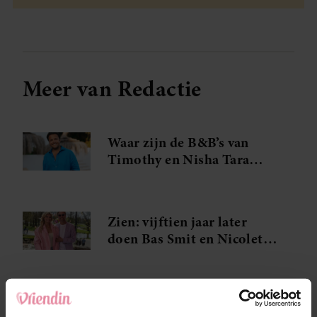
Meer van Redactie
Waar zijn de B&B’s van
Timothy en Nisha Tara
eigenlijk?
Zien: vijftien jaar later
doen Bas Smit en Nicolette
van Dam dit opnieuw
Aangrijpend moment in