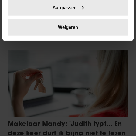
Uw apparaat identificeren door het actief te
Aanpassen
scannen op specifieke eigenschappen (fingerprinting)
Lees meer over hoe uw persoonlijke gegevens worden
verwerkt en stel uw voorkeuren in het
detailgedeelte
in.
Weigeren
U kunt uw toestemming op elk moment wijzigen of
intrekken in de Cookieverklaring.
We gebruiken cookies om content en advertenties te
personaliseren, om functies voor social media te bieden
en om ons websiteverkeer te analyseren. Ook delen we
informatie over uw gebruik van onze site met onze
partners voor social media, adverteren en analyse. Deze
partners kunnen deze gegevens combineren met andere
informatie die u aan ze heeft verstrekt of die ze hebben
verzameld op basis van uw gebruik van hun services. U
gaat akkoord met onze cookies als u onze website blijft
gebruiken.