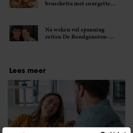
bruschetta met courgette
en feta wil je meteen
maken
Na weken vol spanning
zetten De Bondgenoten-
Anouk en Diederik een
volgende stap