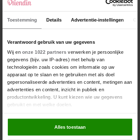
Toestemming
Details
Advertentie-instellingen
Ov
Verantwoord gebruik van uw gegevens
Wij en
onze 1022 partners
verwerken je persoonlijke
gegevens (bijv. uw IP-adres) met behulp van
technologieën zoals cookies om informatie op uw
apparaat op te slaan en te gebruiken met als doel
gepersonaliseerde advertenties en content, metingen aan
advertenties en content, inzicht in publiek en
productontwikkeling. U kunt kiezen wie uw gegevens
gebruikt en met welke doelen.
Als u het toestaat, willen we ook graag:
Alles toestaan
Informatie verzamelen over uw geografische
locatie, die tot een paar meter nauwkeurig kan zijn