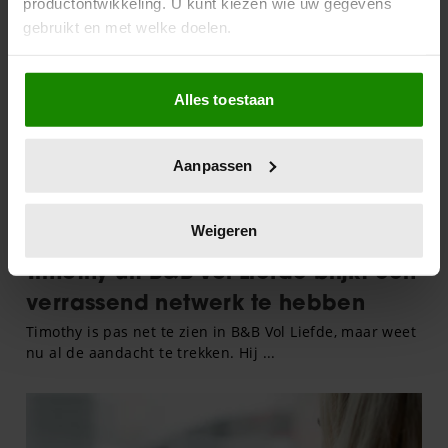
productontwikkeling. U kunt kiezen wie uw gegevens
gebruikt en met welke doelen.
Als u het toestaat, willen we ook graag:
Alles toestaan
Informatie verzamelen over uw geografische
locatie, die tot een paar meter nauwkeurig kan zijn
Uw apparaat identificeren door het actief te
Aanpassen
scannen op specifieke eigenschappen (fingerprinting)
Lees meer over hoe uw persoonlijke gegevens worden
verwerkt en stel uw voorkeuren in het
detailgedeelte
in.
Weigeren
U kunt uw toestemming op elk moment wijzigen of
intrekken in de Cookieverklaring.
We gebruiken cookies om content en advertenties te
personaliseren, om functies voor social media te bieden
en om ons websiteverkeer te analyseren. Ook delen we
informatie over uw gebruik van onze site met onze
partners voor social media, adverteren en analyse. Deze
partners kunnen deze gegevens combineren met andere