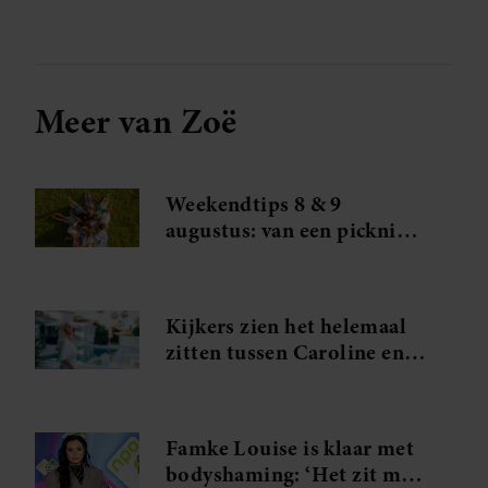
Meer van Zoë
Weekendtips 8 & 9
augustus: van een picknick
tot een vogelhuisje maken
Kijkers zien het helemaal
zitten tussen Caroline en
Arie in B&B Vol Liefde
Famke Louise is klaar met
bodyshaming: ‘Het zit me