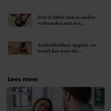
favoriete foto’s binnen één
minuut in handen
Feit of fabel: kun je sneller
verbranden met een
zonnebril op?
Zonliefhebbers opgelet: zo
wordt het weer dit
weekend