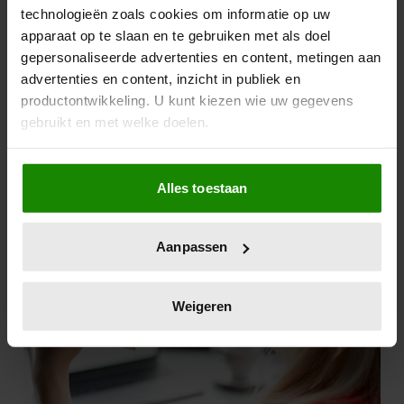
technologieën zoals cookies om informatie op uw
apparaat op te slaan en te gebruiken met als doel
gepersonaliseerde advertenties en content, metingen aan
advertenties en content, inzicht in publiek en
productontwikkeling. U kunt kiezen wie uw gegevens
gebruikt en met welke doelen.
Als u het toestaat, willen we ook graag:
Alles toestaan
Informatie verzamelen over uw geografische
locatie, die tot een paar meter nauwkeurig kan zijn
Uw apparaat identificeren door het actief te
Aanpassen
scannen op specifieke eigenschappen (fingerprinting)
Lees meer over hoe uw persoonlijke gegevens worden
verwerkt en stel uw voorkeuren in het
detailgedeelte
in.
Weigeren
U kunt uw toestemming op elk moment wijzigen of
intrekken in de Cookieverklaring.
We gebruiken cookies om content en advertenties te