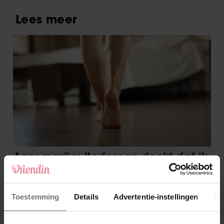
Toestemming
Details
Advertentie-instellingen
Ov