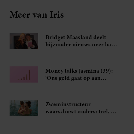
Meer van Iris
Bridget Maasland deelt
bijzonder nieuws over haar
zieke moeder
Money talks Jasmina (39):
‘Ons geld gaat op aan
herinneringen’
Zweminstructeur
waarschuwt ouders: trek je
kind nóóit badkleding aan
in deze kleur