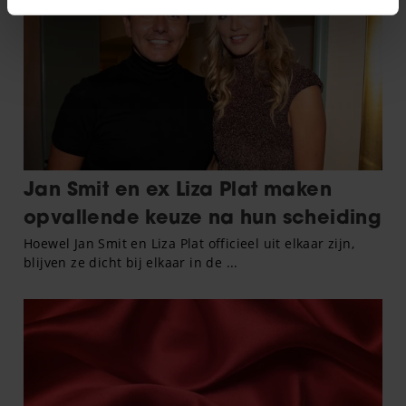
intrekken in de Cookieverklaring.
We gebruiken cookies om content en advertenties te
personaliseren, om functies voor social media te bieden
en om ons websiteverkeer te analyseren. Ook delen we
informatie over uw gebruik van onze site met onze
partners voor social media, adverteren en analyse. Deze
partners kunnen deze gegevens combineren met andere
informatie die u aan ze heeft verstrekt of die ze hebben
verzameld op basis van uw gebruik van hun services. U
gaat akkoord met onze cookies als u onze website blijft
gebruiken.