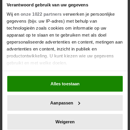
Verantwoord gebruik van uw gegevens
Wij en
onze 1022 partners
verwerken je persoonlijke
gegevens (bijv. uw IP-adres) met behulp van
technologieën zoals cookies om informatie op uw
apparaat op te slaan en te gebruiken met als doel
gepersonaliseerde advertenties en content, metingen aan
advertenties en content, inzicht in publiek en
productontwikkeling. U kunt kiezen wie uw gegevens
gebruikt en met welke doelen.
Als u het toestaat, willen we ook graag:
Alles toestaan
Informatie verzamelen over uw geografische
locatie, die tot een paar meter nauwkeurig kan zijn
Uw apparaat identificeren door het actief te
Aanpassen
scannen op specifieke eigenschappen (fingerprinting)
Lees meer over hoe uw persoonlijke gegevens worden
verwerkt en stel uw voorkeuren in het
detailgedeelte
in.
Weigeren
U kunt uw toestemming op elk moment wijzigen of