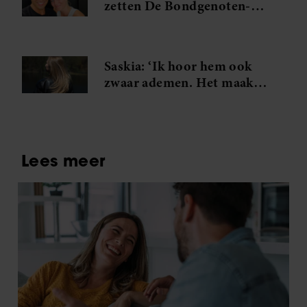
zetten De Bondgenoten-
Anouk en Diederik een
volgende stap
Saskia: ‘Ik hoor hem ook
zwaar ademen. Het maakt
me gek. Ik wil die man.’