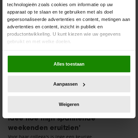
technologieën zoals cookies om informatie op uw
apparaat op te slaan en te gebruiken met als doel
gepersonaliseerde advertenties en content, metingen aan
advertenties en content, inzicht in publiek en
productontwikkeling. U kunt kiezen wie uw gegevens
gebruikt en met welke doelen.
Als u het toestaat, willen we ook graag:
Alles toestaan
Informatie verzamelen over uw geografische
locatie, die tot een paar meter nauwkeurig kan zijn
Uw apparaat identificeren door het actief te
Aanpassen
scannen op specifieke eigenschappen (fingerprinting)
Lees meer over hoe uw persoonlijke gegevens worden
verwerkt en stel uw voorkeuren in het
detailgedeelte
in.
Weigeren
U kunt uw toestemming op elk moment wijzigen of
intrekken in de Cookieverklaring.
We gebruiken cookies om content en advertenties te