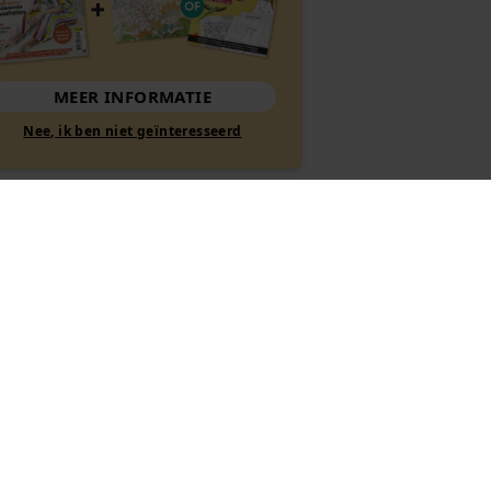
MEER INFORMATIE
Nee, ik ben niet geïnteresseerd