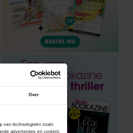
Over
p van technologieën zoals
erde advertenties en content,