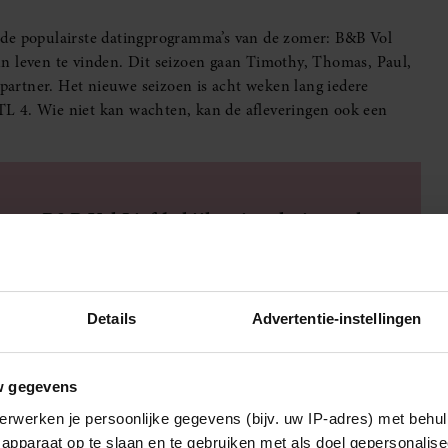
 de populairste datingprogramma’s van de zomer: B&B Vol
n leven te vinden. Dit seizoen gaan Timothy, Thomas, Paul,
 partner. Het nieuwe seizoen is acht weken lang iedere
L 4. Wie niet kan wachten, kan de afleveringen ook een
ar B&B Vol Liefde kijken je relatie sterker
Details
Advertentie-instellingen
l tijdelijk in elkaars huis gingen wonen. Terwijl zij van
en Daan Alferink beide huizen een complete make-over.
w gegevens
erwerken je persoonlijke gegevens (bijv. uw IP-adres) met behul
. Wel lijkt een tweede seizoen zeker niet uitgesloten. De
apparaat op te slaan en te gebruiken met als doel gepersonalise
jd online, waardoor nieuwe deelnemers zich nog steeds