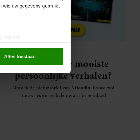
en wie uw gegevens gebruikt
g kan zijn
erprinting)
t
detailgedeelte
in. U kunt uw
Alles toestaan
Elke week de mooiste
persoonlijke verhalen?
 media te bieden en om ons
ze partners voor social
Ontdek de nieuwsbrief van Vriendin: boordevol
nformatie die u aan ze heeft
nieuwtjes en verhalen gratis in je inbox!
oord met onze cookies als u