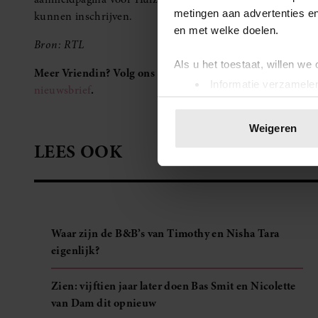
metingen aan advertenties en
kunnen inschrijven.
en met welke doelen.
Bron: RTL
Als u het toestaat, willen we
Meer Vriendin? Volg ons op
Facebook
en
Instagram
Informatie verzamelen
nieuwsbrief
.
Uw apparaat identific
Lees meer over hoe uw perso
Weigeren
toestemming op elk moment wi
LEES OOK
We gebruiken cookies om cont
websiteverkeer te analyseren
media, adverteren en analys
verstrekt of die ze hebben v
Waar zijn de B&B’s van Timothy en Nisha Tara
onze website blijft gebruiken.
eigenlijk?
Zien: vijftien jaar later doen Bas Smit en Nicolette
van Dam dit opnieuw