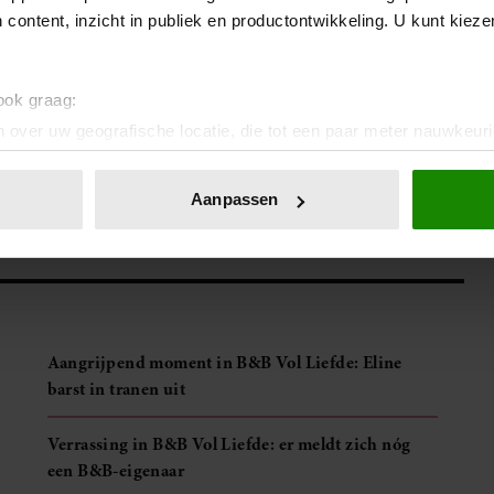
 content, inzicht in publiek en productontwikkeling. U kunt kiez
 ook graag:
. Je kunt je ook aanmelden voor onze wekelijkse
Vriendin
 over uw geografische locatie, die tot een paar meter nauwkeuri
eren door het actief te scannen op specifieke eigenschappen (fing
onlijke gegevens worden verwerkt en stel uw voorkeuren in he
Aanpassen
jzigen of intrekken in de Cookieverklaring.
ent en advertenties te personaliseren, om functies voor social
. Ook delen we informatie over uw gebruik van onze site met on
e. Deze partners kunnen deze gegevens combineren met andere i
erzameld op basis van uw gebruik van hun services. U gaat akk
Aangrijpend moment in B&B Vol Liefde: Eline
barst in tranen uit
Verrassing in B&B Vol Liefde: er meldt zich nóg
een B&B-eigenaar