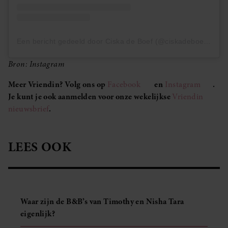
Een bericht gedeeld door Ciska de Boef (@ciskadeboef)
Bron: Instagram
Meer Vriendin? Volg ons op
Facebook
en
Instagram
.
Je kunt je ook aanmelden voor onze wekelijkse
Vriendin
nieuwsbrief
.
LEES OOK
Waar zijn de B&B’s van Timothy en Nisha Tara
eigenlijk?