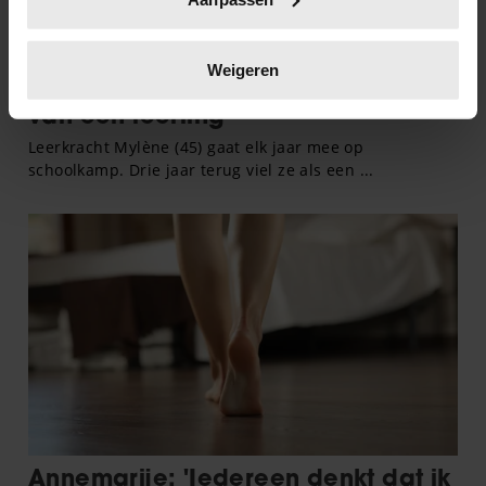
scannen op specifieke eigenschappen (fingerprinting)
Lees meer over hoe uw persoonlijke gegevens worden
verwerkt en stel uw voorkeuren in het
detailgedeelte
in.
Weigeren
U kunt uw toestemming op elk moment wijzigen of
intrekken in de Cookieverklaring.
We gebruiken cookies om content en advertenties te
personaliseren, om functies voor social media te bieden
en om ons websiteverkeer te analyseren. Ook delen we
informatie over uw gebruik van onze site met onze
partners voor social media, adverteren en analyse. Deze
partners kunnen deze gegevens combineren met andere
informatie die u aan ze heeft verstrekt of die ze hebben
verzameld op basis van uw gebruik van hun services. U
gaat akkoord met onze cookies als u onze website blijft
gebruiken.