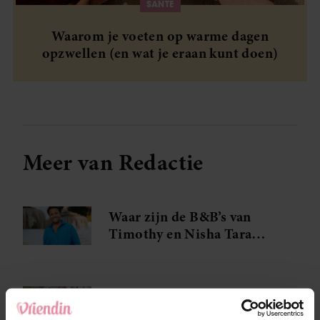
SANTE
Waarom je voeten op warme dagen
opzwellen (en wat je eraan kunt doen)
Meer van Redactie
Waar zijn de B&B’s van
Timothy en Nisha Tara
eigenlijk?
Zien: vijftien jaar later
doen Bas Smit en Nicolette