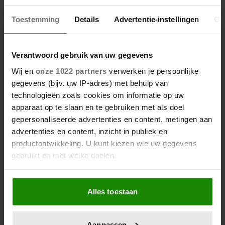
van Dam dit opnieuw
Toestemming
Details
Advertentie-instellingen
Ov
Aangrijpend moment in
B&B Vol Liefde: Eline
Verantwoord gebruik van uw gegevens
barst in tranen uit
Wij en
onze 1022 partners
verwerken je persoonlijke
gegevens (bijv. uw IP-adres) met behulp van
technologieën zoals cookies om informatie op uw
apparaat op te slaan en te gebruiken met als doel
gepersonaliseerde advertenties en content, metingen aan
advertenties en content, inzicht in publiek en
productontwikkeling. U kunt kiezen wie uw gegevens
gebruikt en met welke doelen.
Als u het toestaat, willen we ook graag:
Alles toestaan
Informatie verzamelen over uw geografische
locatie, die tot een paar meter nauwkeurig kan zijn
Uw apparaat identificeren door het actief te
Aanpassen