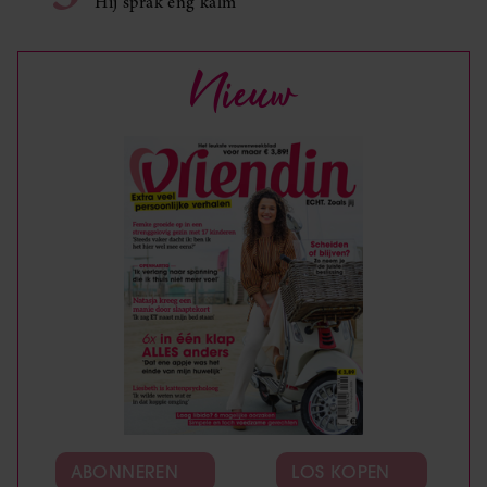
Hij sprak eng kalm’
Nieuw
ABONNEREN
LOS KOPEN