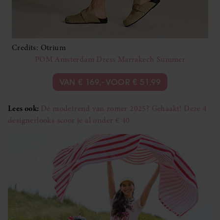
Credits: Otrium
POM Amsterdam Dress Marrakech Summer
VAN € 169,- VOOR € 51,99
Lees ook:
Dé modetrend van zomer 2025? Gehaakt! Deze 4
designerlooks scoor je al onder € 40