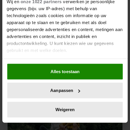
Wij en
onze 1022 partners
verwerken je persoonlijke
gegevens (bijv. uw IP-adres) met behulp van
Lavendel snoeien: zo wordt
technologieën zoals cookies om informatie op uw
jouw lavendel dé
apparaat op te slaan en te gebruiken met als doel
blikvanger van de straat
gepersonaliseerde advertenties en content, metingen aan
advertenties en content, inzicht in publiek en
productontwikkeling. U kunt kiezen wie uw gegevens
Met deze 2 extra’s wordt je
gebruikt en met welke doelen.
pasta carbonara de beste
die je ooit hebt geproefd
Als u het toestaat, willen we ook graag:
Alles toestaan
Informatie verzamelen over uw geografische
locatie, die tot een paar meter nauwkeurig kan zijn
Uw apparaat identificeren door het actief te
Aanpassen
scannen op specifieke eigenschappen (fingerprinting)
Lees meer over hoe uw persoonlijke gegevens worden
verwerkt en stel uw voorkeuren in het
detailgedeelte
in.
Weigeren
U kunt uw toestemming op elk moment wijzigen of
intrekken in de Cookieverklaring.