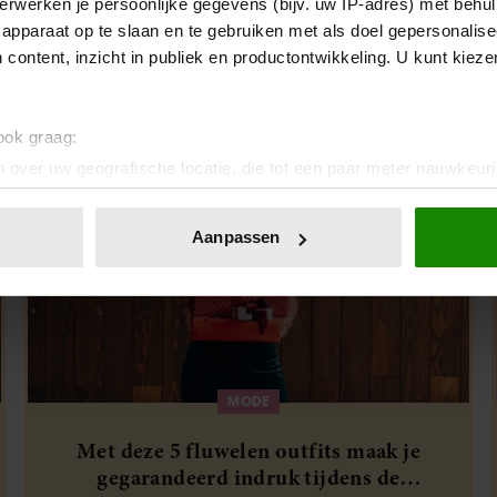
erwerken je persoonlijke gegevens (bijv. uw IP-adres) met behul
Met déze 5 schitterende plussize outfits
apparaat op te slaan en te gebruiken met als doel gepersonalise
straal jij tijdens de feestdagen
 content, inzicht in publiek en productontwikkeling. U kunt kiez
 ook graag:
 over uw geografische locatie, die tot een paar meter nauwkeuri
eren door het actief te scannen op specifieke eigenschappen (fing
onlijke gegevens worden verwerkt en stel uw voorkeuren in he
Aanpassen
jzigen of intrekken in de Cookieverklaring.
ent en advertenties te personaliseren, om functies voor social
. Ook delen we informatie over uw gebruik van onze site met on
e. Deze partners kunnen deze gegevens combineren met andere i
erzameld op basis van uw gebruik van hun services. U gaat akk
MODE
Met deze 5 fluwelen outfits maak je
gegarandeerd indruk tijdens de