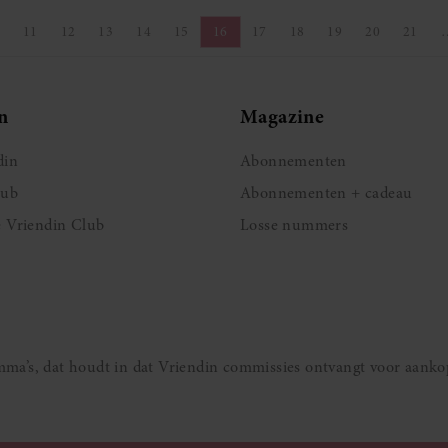
11
12
13
14
15
16
17
18
19
20
21
na
Pagina
Pagina
Pagina
Pagina
Pagina
Pagina
Pagina
Pagina
Pagina
Pagina
Pagin
n
Magazine
din
Abonnementen
lub
Abonnementen + cadeau
e Vriendin Club
Losse nummers
ramma’s, dat houdt in dat Vriendin commissies ontvangt voor aanko