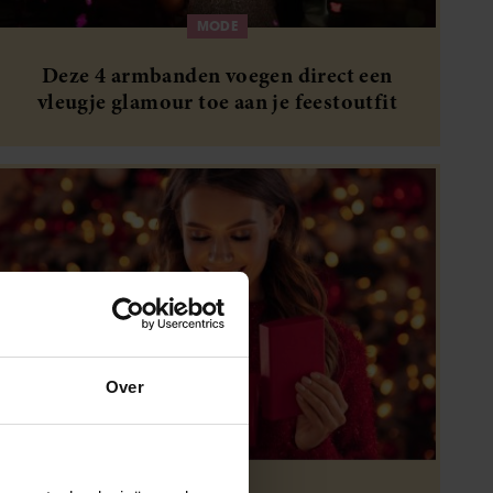
MODE
Deze 4 armbanden voegen direct een
vleugje glamour toe aan je feestoutfit
Over
MODE