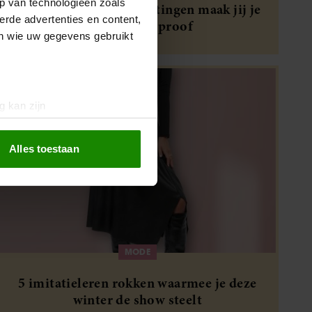
p van technologieën zoals
Met deze 5 elegante kettingen maak jij je
erde advertenties en content,
outfit party-proof
en wie uw gegevens gebruikt
g kan zijn
erprinting)
t
detailgedeelte
in. U kunt uw
Alles toestaan
 media te bieden en om ons
ze partners voor social
nformatie die u aan ze heeft
oord met onze cookies als u
MODE
5 imitatieleren rokken waarmee je deze
winter de show steelt