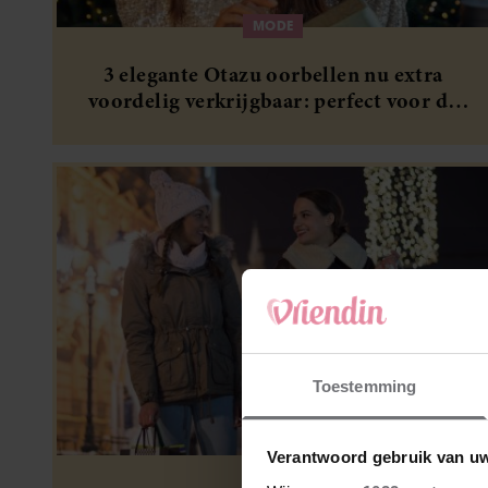
MODE
3 elegante Otazu oorbellen nu extra
voordelig verkrijgbaar: perfect voor de
feestdagen
Toestemming
MODE
Verantwoord gebruik van u