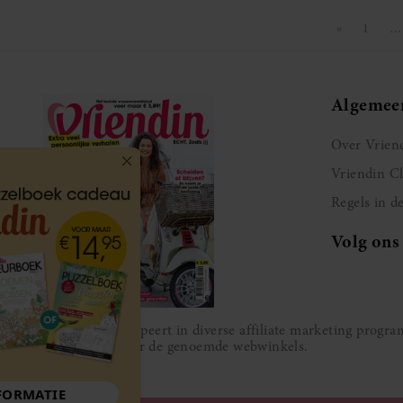
«
1
…
Vorige pagi
Pagina
Algemee
Over Vrien
Vriendin C
Regels in d
Volg ons
Vriendin participeert in diverse affiliate marketing prog
gesponsord door de genoemde webwinkels.
MEER INFORMATIE