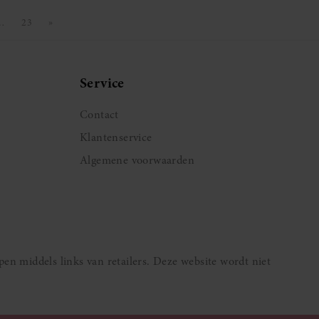
…
23
»
a
Pagina
Volgende pagina
Service
Contact
Klantenservice
Algemene voorwaarden
pen middels links van retailers. Deze website wordt niet