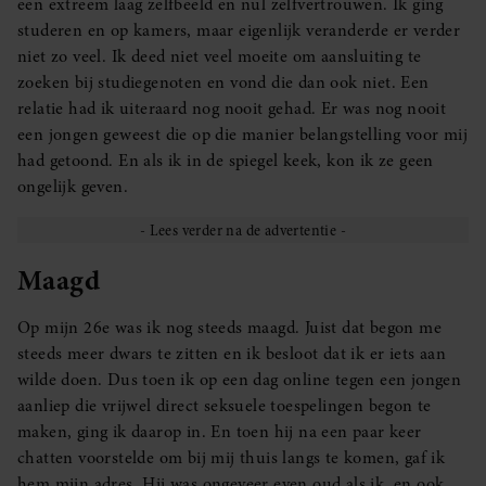
een extreem laag zelfbeeld en nul zelfvertrouwen. Ik ging
studeren en op kamers, maar eigenlijk veranderde er verder
niet zo veel. Ik deed niet veel moeite om aansluiting te
zoeken bij studiegenoten en vond die dan ook niet. Een
relatie had ik uiteraard nog nooit gehad. Er was nog nooit
een jongen geweest die op die manier belangstelling voor mij
had getoond. En als ik in de spiegel keek, kon ik ze geen
ongelijk geven.
Maagd
Op mijn 26e was ik nog steeds maagd. Juist dat begon me
steeds meer dwars te zitten en ik besloot dat ik er iets aan
wilde doen. Dus toen ik op een dag online tegen een jongen
aanliep die vrijwel direct seksuele toespelingen begon te
maken, ging ik daarop in. En toen hij na een paar keer
chatten voorstelde om bij mij thuis langs te komen, gaf ik
hem mijn adres. Hij was ongeveer even oud als ik, en ook