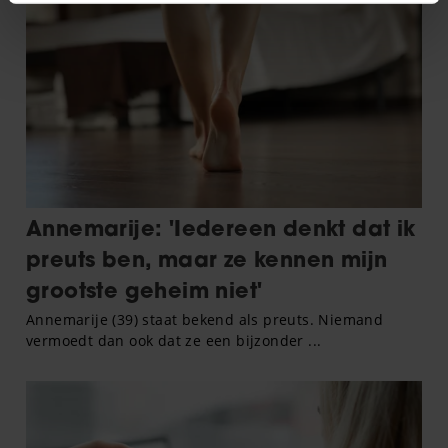
intrekken in de Cookieverklaring.
We gebruiken cookies om content en advertenties te
personaliseren, om functies voor social media te bieden
en om ons websiteverkeer te analyseren. Ook delen we
informatie over uw gebruik van onze site met onze
partners voor social media, adverteren en analyse. Deze
partners kunnen deze gegevens combineren met andere
informatie die u aan ze heeft verstrekt of die ze hebben
verzameld op basis van uw gebruik van hun services. U
gaat akkoord met onze cookies als u onze website blijft
gebruiken.