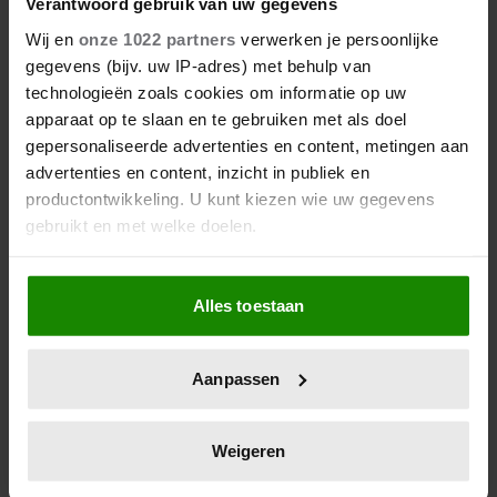
Verantwoord gebruik van uw gegevens
Wij en
onze 1022 partners
verwerken je persoonlijke
gegevens (bijv. uw IP-adres) met behulp van
technologieën zoals cookies om informatie op uw
apparaat op te slaan en te gebruiken met als doel
gepersonaliseerde advertenties en content, metingen aan
advertenties en content, inzicht in publiek en
productontwikkeling. U kunt kiezen wie uw gegevens
gebruikt en met welke doelen.
Als u het toestaat, willen we ook graag:
Alles toestaan
Informatie verzamelen over uw geografische
locatie, die tot een paar meter nauwkeurig kan zijn
Uw apparaat identificeren door het actief te
Aanpassen
scannen op specifieke eigenschappen (fingerprinting)
Lees meer over hoe uw persoonlijke gegevens worden
verwerkt en stel uw voorkeuren in het
detailgedeelte
in.
Weigeren
U kunt uw toestemming op elk moment wijzigen of