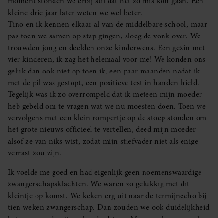
moment stonden we erbij stil dat het zo mis kon gaan. Een
kleine drie jaar later weten we wel beter.
Tino en ik kennen elkaar al van de middelbare school, maar
pas toen we samen op stap gingen, sloeg de vonk over. We
trouwden jong en deelden onze kinderwens. Een gezin met
vier kinderen, ik zag het helemaal voor me! We konden ons
geluk dan ook niet op toen ik, een paar maanden nadat ik
met de pil was gestopt, een positieve test in handen hield.
Tegelijk was ik zo overrompeld dat ik meteen mijn moeder
heb gebeld om te vragen wat we nu moesten doen. Toen we
vervolgens met een klein rompertje op de stoep stonden om
het grote nieuws officieel te vertellen, deed mijn moeder
alsof ze van niks wist, zodat mijn stiefvader niet als enige
verrast zou zijn.
Ik voelde me goed en had eigenlijk geen noemenswaardige
zwangerschapsklachten. We waren zo gelukkig met dit
kleintje op komst. We keken erg uit naar de termijnecho bij
tien weken zwangerschap. Dan zouden we ook duidelijkheid