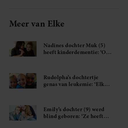
verzameld op basis van uw gebruik van hun services. U
gaat akkoord met onze cookies als u onze website blijft
gebruiken.
Meer van Elke
Nadines dochter Muk (5)
heeft kinderdementie: ‘Op
een dag zal ze me niet meer
herkennen’
Rudolpha’s dochtertje
genas van leukemie: ‘Elke
dag sta ik erbij stil dat ze er
nog is’
Emily’s dochter (9) werd
blind geboren: ‘Ze heeft
ook óns anders leren