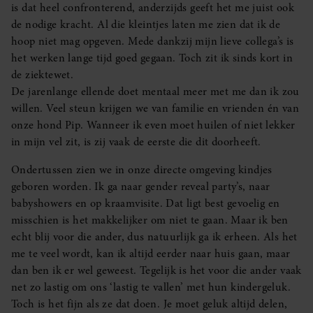
is dat heel confronterend, anderzijds geeft het me juist ook
de nodige kracht. Al die kleintjes laten me zien dat ik de
hoop niet mag opgeven. Mede dankzij mijn lieve collega’s is
het werken lange tijd goed gegaan. Toch zit ik sinds kort in
de ziektewet.
De jarenlange ellende doet mentaal meer met me dan ik zou
willen. Veel steun krijgen we van familie en vrienden én van
onze hond Pip. Wanneer ik even moet huilen of niet lekker
in mijn vel zit, is zij vaak de eerste die dit doorheeft.
Ondertussen zien we in onze directe omgeving kindjes
geboren worden. Ik ga naar gender reveal party’s, naar
babyshowers en op kraamvisite. Dat ligt best gevoelig en
misschien is het makkelijker om niet te gaan. Maar ik ben
echt blij voor die ander, dus natuurlijk ga ik erheen. Als het
me te veel wordt, kan ik altijd eerder naar huis gaan, maar
dan ben ik er wel geweest. Tegelijk is het voor die ander vaak
net zo lastig om ons ‘lastig te vallen’ met hun kindergeluk.
Toch is het fijn als ze dat doen. Je moet geluk altijd delen,