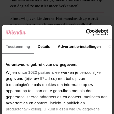
een dag zal ze me niet meer herkennen’
Fiona wil geen kinderen: ‘Het moederschap wordt
nog steeds gezien als een vanzelfsprekendheid’
LEES MEER MIJN GEHEIM
Toestemming
Details
Advertentie-instellingen
Ov
MIJN GEHEIM
Verantwoord gebruik van uw gegevens
Wij en
onze 1022 partners
verwerken je persoonlijke
gegevens (bijv. uw IP-adres) met behulp van
technologieën zoals cookies om informatie op uw
apparaat op te slaan en te gebruiken met als doel
gepersonaliseerde advertenties en content, metingen aan
advertenties en content, inzicht in publiek en
productontwikkeling. U kunt kiezen wie uw gegevens