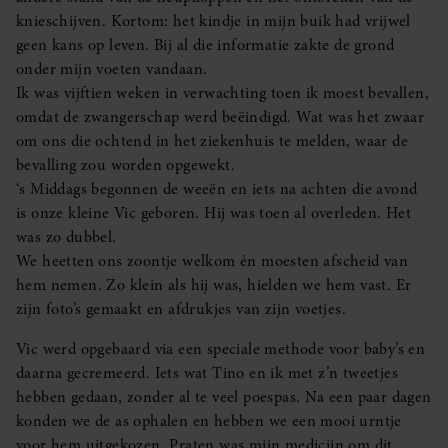
knieschijven. Kortom: het kindje in mijn buik had vrijwel
geen kans op leven. Bij al die informatie zakte de grond
onder mijn voeten vandaan.
Ik was vijftien weken in verwachting toen ik moest bevallen,
omdat de zwangerschap werd beëindigd. Wat was het zwaar
om ons die ochtend in het ziekenhuis te melden, waar de
bevalling zou worden opgewekt.
‘s Middags begonnen de weeën en iets na achten die avond
is onze kleine Vic geboren. Hij was toen al overleden. Het
was zo dubbel.
We heetten ons zoontje welkom én moesten afscheid van
hem nemen. Zo klein als hij was, hielden we hem vast. Er
zijn foto’s gemaakt en afdrukjes van zijn voetjes.
Vic werd opgebaard via een speciale methode voor baby’s en
daarna gecremeerd. Iets wat Tino en ik met z’n tweetjes
hebben gedaan, zonder al te veel poespas. Na een paar dagen
konden we de as ophalen en hebben we een mooi urntje
voor hem uitgekozen. Praten was mijn medicijn om dit