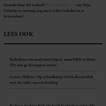
Geraakt door dit verhaal?
Word abonnee
van Mijn
Geheim en ontvang nog meer échte verhalen in je
brievenbus!
LEES OOK
Kathelijne zou nooit meer lopen, maar blijft vechten:
‘Dit jaar ga ik stappen zetten’
Lerares Mylène: ‘Op schoolkamp viel ik als een blok
voor de vader van een leerling’
Nadines dochter Muk (5) heeft kinderdementie: ‘Op