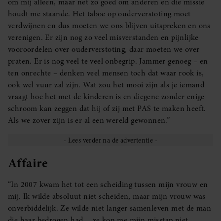
om mij alleen, maar net zo goed om anderen en die missie
houdt me staande. Het taboe op ouderverstoting moet
verdwijnen en dus moeten we ons blijven uitspreken en ons
verenigen. Er zijn nog zo veel misverstanden en pijnlijke
vooroordelen over ouderverstoting, daar moeten we over
praten. Er is nog veel te veel onbegrip. Jammer genoeg – en
ten onrechte – denken veel mensen toch dat waar rook is,
ook wel vuur zal zijn. Wat zou het mooi zijn als je iemand
vraagt hoe het met de kinderen is en diegene zonder enige
schroom kan zeggen dat hij of zij met PAS te maken heeft.
Als we zover zijn is er al een wereld gewonnen.”
Affaire
“In 2007 kwam het tot een scheiding tussen mijn vrouw en
mij. Ik wilde absoluut niet scheiden, maar mijn vrouw was
onverbiddelijk. Ze wilde niet langer samenleven met de man
die haar bedrogen had, ze kon me mijn misstap niet