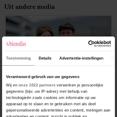
Uit andere media
Toestemming
Details
Advertentie-instellingen
Ov
Verantwoord gebruik van uw gegevens
Wij en
onze 1022 partners
verwerken je persoonlijke
WEEKEND
gegevens (bijv. uw IP-adres) met behulp van
Prinses Beatrice’s echtgenoot Edoardo
technologieën zoals cookies om informatie op uw
ontkent huwelijksproblemen
apparaat op te slaan en te gebruiken met als doel
gepersonaliseerde advertenties en content, metingen aan
advertenties en content, inzicht in publiek en