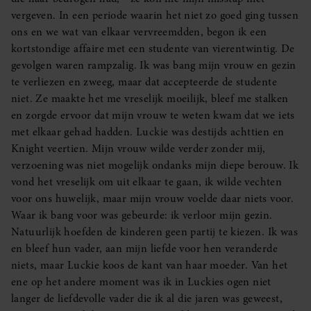
vergeven. In een periode waarin het niet zo goed ging tussen
ons en we wat van elkaar vervreemdden, begon ik een
kortstondige affaire met een studente van vierentwintig. De
gevolgen waren rampzalig. Ik was bang mijn vrouw en gezin
te verliezen en zweeg, maar dat accepteerde de studente
niet. Ze maakte het me vreselijk moeilijk, bleef me stalken
en zorgde ervoor dat mijn vrouw te weten kwam dat we iets
met elkaar gehad hadden. Luckie was destijds achttien en
Knight veertien. Mijn vrouw wilde verder zonder mij,
verzoening was niet mogelijk ondanks mijn diepe berouw. Ik
vond het vreselijk om uit elkaar te gaan, ik wilde vechten
voor ons huwelijk, maar mijn vrouw voelde daar niets voor.
Waar ik bang voor was gebeurde: ik verloor mijn gezin.
Natuurlijk hoefden de kinderen geen partij te kiezen. Ik was
en bleef hun vader, aan mijn liefde voor hen veranderde
niets, maar Luckie koos de kant van haar moeder. Van het
ene op het andere moment was ik in Luckies ogen niet
langer de liefdevolle vader die ik al die jaren was geweest,