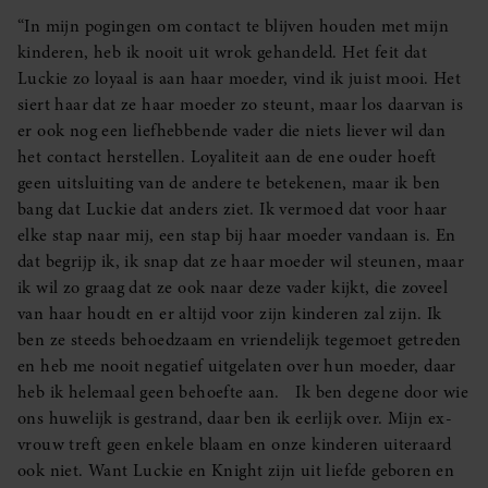
“In mijn pogingen om contact te blijven houden met mijn
kinderen, heb ik nooit uit wrok gehandeld. Het feit dat
Luckie zo loyaal is aan haar moeder, vind ik juist mooi. Het
siert haar dat ze haar moeder zo steunt, maar los daarvan is
er ook nog een liefhebbende vader die niets liever wil dan
het contact herstellen. Loyaliteit aan de ene ouder hoeft
geen uitsluiting van de andere te betekenen, maar ik ben
bang dat Luckie dat anders ziet. Ik vermoed dat voor haar
elke stap naar mij, een stap bij haar moeder vandaan is. En
dat begrijp ik, ik snap dat ze haar moeder wil steunen, maar
ik wil zo graag dat ze ook naar deze vader kijkt, die zoveel
van haar houdt en er altijd voor zijn kinderen zal zijn. Ik
ben ze steeds behoedzaam en vriendelijk tegemoet getreden
en heb me nooit negatief uitgelaten over hun moeder, daar
heb ik helemaal geen behoefte aan. Ik ben degene door wie
ons huwelijk is gestrand, daar ben ik eerlijk over. Mijn ex-
vrouw treft geen enkele blaam en onze kinderen uiteraard
ook niet. Want Luckie en Knight zijn uit liefde geboren en