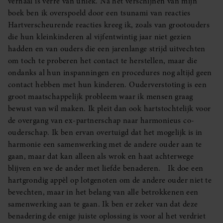
verhaal is verre van uniek. Na het verschijnen van mijn
boek ben ik overspoeld door een tsunami van reacties
Hartverscheurende reacties kreeg ik, zoals van grootouders
die hun kleinkinderen al vijfentwintig jaar niet gezien
hadden en van ouders die een jarenlange strijd uitvechten
om toch te proberen het contact te herstellen, maar die
ondanks al hun inspanningen en procedures nog altijd geen
contact hebben met hun kinderen. Ouderverstoting is een
groot maatschappelijk probleem waar ik mensen graag
bewust van wil maken. Ik pleit dan ook hartstochtelijk voor
de overgang van ex-partnerschap naar harmonieus co-
ouderschap. Ik ben ervan overtuigd dat het mogelijk is in
harmonie een samenwerking met de andere ouder aan te
gaan, maar dat kan alleen als wrok en haat achterwege
blijven en we de ander met liefde benaderen. Ik doe een
hartgrondig appèl op lotgenoten om de andere ouder niet te
bevechten, maar in het belang van alle betrokkenen een
samenwerking aan te gaan. Ik ben er zeker van dat deze
benadering de enige juiste oplossing is voor al het verdriet