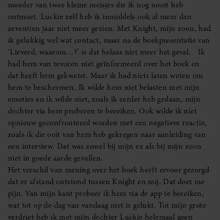
moeder van twee kleine meisjes die ik nog nooit heb
ontmoet. Luckie zelf heb ik inmiddels ook al meer dan
zeventien jaar niet meer gezien. Met Knight, mijn zoon, had
ik gelukkig wel wat contact, maar na de boekpresentatie van
‘Lieverd, waarom…?’ is dat helaas niet meer het geval. Ik
had hem van tevoren niet geïnformeerd over het boek en
dat heeft hem gekwetst. Maar ik had niets laten weten om
hem te beschermen. Ik wilde hem niet belasten met mijn
emoties en ik wilde niet, zoals ik eerder heb gedaan, mijn
dochter via hem proberen te bereiken. Ook wilde ik niet
opnieuw geconfronteerd worden met een negatieve reactie,
zoals ik die ooit van hem heb gekregen naar aanleiding van
een interview. Dat was zowel bij mijn ex als bij mijn zoon
niet in goede aarde gevallen.
Het verschil van mening over het boek heeft ervoor gezorgd
dat er afstand ontstond tussen Knight en mij. Dat doet me
pijn. Van mijn kant probeer ik hem via de app te bereiken,
wat tot op de dag van vandaag niet is gelukt. Tot mijn grote
verdriet heb ik met mijn dochter Luckie helemaal geen