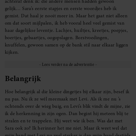
achteraf denk ik: die andere mensen hadden gewoon
gelijk… Sara’s eerste stapjes en eerste woordjes heb ik
gemist. Dat haal je nooit meer in. Maar het gaat niet alleen
om dat soort mijlpalen, ik heb vooral heel veel gemist van
haar dagelijkse leventje. Lachjes, huiltjes, kreetjes, poepjes,
boertjes, gebaartjes, oogopslagen. Borstvoedingen,
knuffelen, gewoon samen op de bank stil naar elkaar liggen
kijken.
Belangrijk
Hoe belangrijk al die kleine dingetjes bij elkaar zijn, besef ik
nu pas. Nu ik ze wél meemaak met Levi. Als ik me nu ’s
ochtends over de wieg buig, en Levi’s blik vindt de mijne, zie
ik de herkenning in zijn ogen. Dan begint hij meteen blij te
stralen en te trappelen. Hij weet wie ik ben. Was dat met
Sara ook zo? Ik herinner het me niet. Maar ik weet wel dat
mijn band met Levi nu veel sterker is dan mijn band destijds