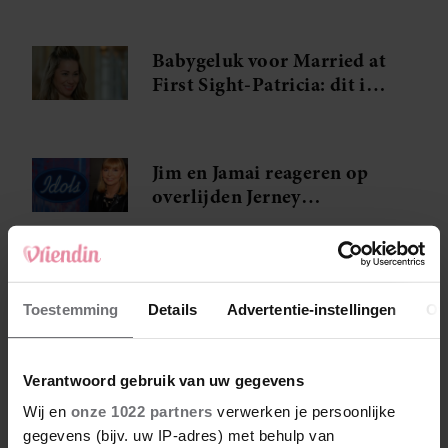
Babygeluk voor Married at
First Sight-Patricia: dit is
de naam van haar dochter
Jim en Jamai reageren op
overlijden Jerney
Kaagman: ‘Dankbaar dat je
blijkbaar iets zag in dat
jongetje van zestien’
Toestemming
Details
Advertentie-instellingen
Ov
Verantwoord gebruik van uw gegevens
Wij en
onze 1022 partners
verwerken je persoonlijke
gegevens (bijv. uw IP-adres) met behulp van