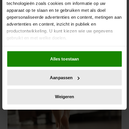
technologieën zoals cookies om informatie op uw
apparaat op te slaan en te gebruiken met als doel
gepersonaliseerde advertenties en content, metingen aan
advertenties en content, inzicht in publiek en
productontwikkeling. U kunt kiezen wie uw gegevens
gebruikt en met welke doelen.
Als u het toestaat, willen we ook graag:
Alles toestaan
Informatie verzamelen over uw geografische
locatie, die tot een paar meter nauwkeurig kan zijn
Uw apparaat identificeren door het actief te
Aanpassen
scannen op specifieke eigenschappen (fingerprinting)
Lees meer over hoe uw persoonlijke gegevens worden
verwerkt en stel uw voorkeuren in het
detailgedeelte
in.
Weigeren
U kunt uw toestemming op elk moment wijzigen of
intrekken in de Cookieverklaring.
We gebruiken cookies om content en advertenties te