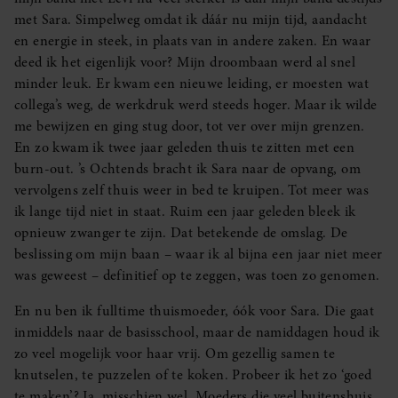
met Sara. Simpelweg omdat ik dáár nu mijn tijd, aandacht
en energie in steek, in plaats van in andere zaken. En waar
deed ik het eigenlijk voor? Mijn droombaan werd al snel
minder leuk. Er kwam een nieuwe leiding, er moesten wat
collega’s weg, de werkdruk werd steeds hoger. Maar ik wilde
me bewijzen en ging stug door, tot ver over mijn grenzen.
En zo kwam ik twee jaar geleden thuis te zitten met een
burn-out. ’s Ochtends bracht ik Sara naar de opvang, om
vervolgens zelf thuis weer in bed te kruipen. Tot meer was
ik lange tijd niet in staat. Ruim een jaar geleden bleek ik
opnieuw zwanger te zijn. Dat betekende de omslag. De
beslissing om mijn baan – waar ik al bijna een jaar niet meer
was geweest – definitief op te zeggen, was toen zo genomen.
En nu ben ik fulltime thuismoeder, óók voor Sara. Die gaat
inmiddels naar de basisschool, maar de namiddagen houd ik
zo veel mogelijk voor haar vrij. Om gezellig samen te
knutselen, te puzzelen of te koken. Probeer ik het zo ‘goed
te maken’? Ja, misschien wel. Moeders die veel buitenshuis