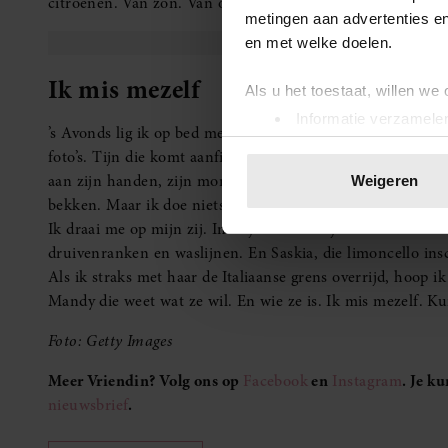
citroenen. Van zon. Van opluchting. Van alles wat ik kwijt 
metingen aan advertenties en
en met welke doelen.
Ik mis mezelf
Als u het toestaat, willen we
Informatie verzamelen
’s Avonds lig ik op bed met mijn benen omhoog tegen de mu
Uw apparaat identific
foto’s. Tijn die komt aanfietsen voor de fietsenkelder. Tij
Lees meer over hoe uw perso
aan zijn handen, zijn mond. Mijn hand glijdt langs mijn b
Weigeren
toestemming op elk moment wi
bekken. Maar ik doe niets. Het is alsof mijn lijf wacht.
Ik draai me op mijn zij. In mijn hoofd: Tijn en Maureen. 
We gebruiken cookies om cont
druivenranken en waslijnen. En Saskia, die limoncello insc
websiteverkeer te analyseren
Als ik straks met haar de Italiaanse grens overrijd, hoop 
media, adverteren en analys
Mandy die weet wat ze wil. En wie ze is. Ik mis mezelf. Kun
verstrekt of die ze hebben v
onze website blijft gebruiken.
Foto: Getty Images
Meer Vriendin? Volg ons op
Facebook
en
Instagram
. Je k
nieuwsbrief
.