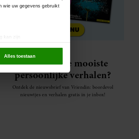
en wie uw gegevens gebruikt
g kan zijn
erprinting)
t
detailgedeelte
in. U kunt uw
Alles toestaan
Elke week de mooiste
persoonlijke verhalen?
 media te bieden en om ons
ze partners voor social
Ontdek de nieuwsbrief van Vriendin: boordevol
nformatie die u aan ze heeft
nieuwtjes en verhalen gratis in je inbox!
oord met onze cookies als u