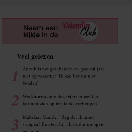
Veel gelezen
1
Anouk is net gescheiden en gaat dit jaar
niet op vakantie: ‘Ik kan het nu niet
betalen’
2
Weekhoroscoop: deze sterrenbeelden
kunnen zich op iets leuks verheugen
3
Makelaar Mandy: ‘‘Zeg dat ik moet
stoppen,’ fluistert hij. Ik sluit mijn ogen
en zwijg’