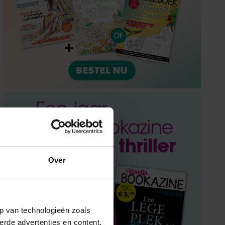
Over
p van technologieën zoals
erde advertenties en content,