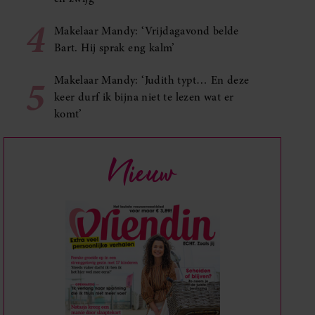
4
Makelaar Mandy: ‘Vrijdagavond belde
Bart. Hij sprak eng kalm’
5
Makelaar Mandy: ‘Judith typt… En deze
keer durf ik bijna niet te lezen wat er
komt’
Nieuw