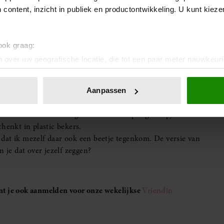
wil. En alles wat ik hoop te vinden.
 content, inzicht in publiek en productontwikkeling. U kunt kiez
 ook graag:
 over uw geografische locatie, die tot een paar meter nauwkeuri
ur. De kamer is warm. Mijn lijf ook. Ik scroll door mijn
eren door het actief te scannen op specifieke eigenschappen (fing
n die lacht op de motelparkeerplaats. Ik voel de herinnering
onlijke gegevens worden verwerkt en stel uw voorkeuren in he
uik naar beneden. De warmte in mijn lijf trekt naar mijn
Aanpassen
jzigen of intrekken in de Cookieverklaring.
Maar ook: heuvels. Wegrestaurants. Slaperige dorpjes met
ent en advertenties te personaliseren, om functies voor social
henkt in plastic bekers.
. Ook delen we informatie over uw gebruik van onze site met on
ik dat ik mezelf daar ook een beetje tegenkom. De versie van
e. Deze partners kunnen deze gegevens combineren met andere i
 je dat over jezelf zeggen?
erzameld op basis van uw gebruik van hun services. U gaat akk
unt je ook aanmelden voor onze wekelijkse
Vriendin