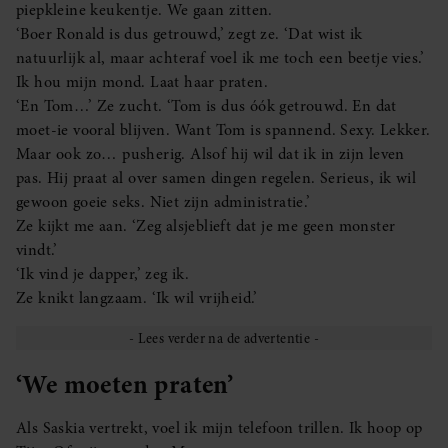
piepkleine keukentje. We gaan zitten.
‘Boer Ronald is dus getrouwd,’ zegt ze. ‘Dat wist ik
natuurlijk al, maar achteraf voel ik me toch een beetje vies.’
Ik hou mijn mond. Laat haar praten.
‘En Tom…’ Ze zucht. ‘Tom is dus óók getrouwd. En dat
moet-ie vooral blijven. Want Tom is spannend. Sexy. Lekker.
Maar ook zo… pusherig. Alsof hij wil dat ik in zijn leven
pas. Hij praat al over samen dingen regelen. Serieus, ik wil
gewoon goeie seks. Niet zijn administratie.’
Ze kijkt me aan. ‘Zeg alsjeblieft dat je me geen monster
vindt.’
‘Ik vind je dapper,’ zeg ik.
Ze knikt langzaam. ‘Ik wil vrijheid.’
‘We moeten praten’
Als Saskia vertrekt, voel ik mijn telefoon trillen. Ik hoop op