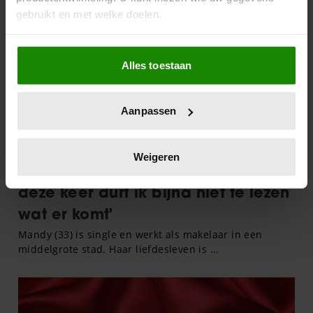
gebruikt en met welke doelen.
Als u het toestaat, willen we ook graag:
Alles toestaan
Informatie verzamelen over uw geografische
locatie, die tot een paar meter nauwkeurig kan zijn
Uw apparaat identificeren door het actief te
Aanpassen
scannen op specifieke eigenschappen (fingerprinting)
Lees meer over hoe uw persoonlijke gegevens worden
verwerkt en stel uw voorkeuren in het
detailgedeelte
in.
Weigeren
U kunt uw toestemming op elk moment wijzigen of
intrekken in de Cookieverklaring.
We gebruiken cookies om content en advertenties te
personaliseren, om functies voor social media te bieden
en om ons websiteverkeer te analyseren. Ook delen we
informatie over uw gebruik van onze site met onze
partners voor social media, adverteren en analyse. Deze
partners kunnen deze gegevens combineren met andere