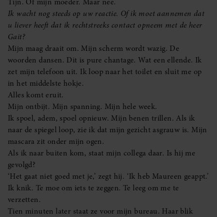
Tijn. Of mijn moeder. Maar nee.
Ik wacht nog steeds op uw reactie. Of ik moet aannemen dat
u liever heeft dat ik rechtstreeks contact opneem met de heer
Gait?
Mijn maag draait om. Mijn scherm wordt wazig. De
woorden dansen. Dit is pure chantage. Wat een ellende. Ik
zet mijn telefoon uit. Ik loop naar het toilet en sluit me op
in het middelste hokje.
Alles komt eruit.
Mijn ontbijt. Mijn spanning. Mijn hele week.
Ik spoel, adem, spoel opnieuw. Mijn benen trillen. Als ik
naar de spiegel loop, zie ik dat mijn gezicht asgrauw is. Mijn
mascara zit onder mijn ogen.
Als ik naar buiten kom, staat mijn collega daar. Is hij me
gevolgd?
‘Het gaat niet goed met je,’ zegt hij. ‘Ik heb Maureen geappt.’
Ik knik. Te moe om iets te zeggen. Te leeg om me te
verzetten.
Tien minuten later staat ze voor mijn bureau. Haar blik