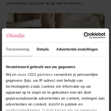
Toestemming
Details
Advertentie-instellingen
Ov
Verantwoord gebruik van uw gegevens
Wij en
onze 1022 partners
verwerken je persoonlijke
gegevens (bijv. uw IP-adres) met behulp van
technologieën zoals cookies om informatie op uw
apparaat op te slaan en te gebruiken met als doel
gepersonaliseerde advertenties en content, metingen aan
advertenties en content, inzicht in publiek en
productontwikkeling. U kunt kiezen wie uw gegevens