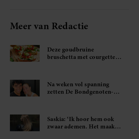
Meer van Redactie
Deze goudbruine
bruschetta met courgette
en feta wil je meteen
maken
Na weken vol spanning
zetten De Bondgenoten-
Anouk en Diederik een
volgende stap
Saskia: ‘Ik hoor hem ook
zwaar ademen. Het maakt
me gek. Ik wil die man.’