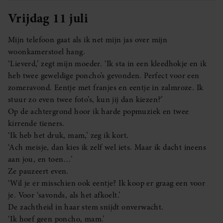
Vrijdag 11 juli
Mijn telefoon gaat als ik net mijn jas over mijn
woonkamerstoel hang.
‘Lieverd,’ zegt mijn moeder. ‘Ik sta in een kleedhokje en ik
heb twee geweldige poncho’s gevonden. Perfect voor een
zomeravond. Eentje met franjes en eentje in zalmroze. Ik
stuur zo even twee foto’s, kun jij dan kiezen?’
Op de achtergrond hoor ik harde popmuziek en twee
kirrende tieners.
‘Ik heb het druk, mam,’ zeg ik kort.
‘Ach meisje, dan kies ik zelf wel iets. Maar ik dacht ineens
aan jou, en toen…’
Ze pauzeert even.
‘Wil je er misschien ook eentje? Ik koop er graag een voor
je. Voor ‘savonds, als het afkoelt.’
De zachtheid in haar stem snijdt onverwacht.
‘Ik hoef geen poncho, mam.’